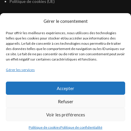
Politique de cookies (UE)
Gérer le consentement
LÉGISLATION
Pour offrir les meilleures expériences, nous utilisons des technologies
Législation Gasoil Fioul GNR
telles que les cookies pour stocker et/ou accéder aux informations des
appareils. Le fait de consentir à ces technologies nous permettra de traiter
Législation Essence
des données telles que le comportement de navigation ou les ID uniques sur
Législation Adblue
ce site. Le fait de ne pas consentir ou de retirer son consentement peut avoir
un effet négatif sur certaines caractéristiques et fonctions.
Législation Eau
Gérer les services
Législation Lubrifiant
Législation Phytosanitaire
Accepter
Législation Rétention
Législation Déneigement
Refuser
Voir les préférences
Politique de cookies
Politique de confidentialité
Francoself
COPYRIGHT ©
- Tous droits réservés.