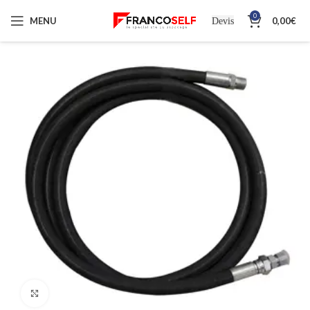
0
MENU
0,00
€
Devis
Cliquez pour agrandir