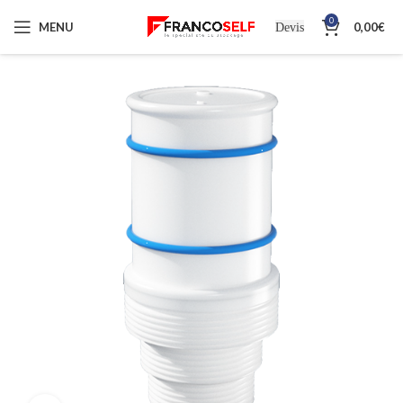
0
MENU
0,00
€
Devis