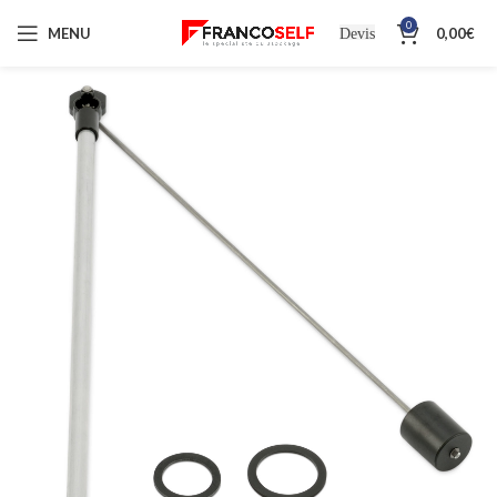
0
MENU
0,00
€
Devis