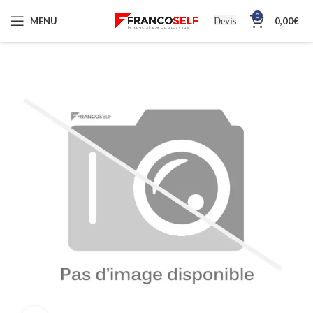
0
MENU
0,00
€
Devis