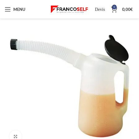
0
MENU
0,00
€
Devis
Cliquez pour agrandir