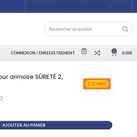
BLOG
ACHAT DE CARBURANT
ACHAT ADBLUE®
CONTACT
0
CONNEXION / ENREGISTREMENT
0,00
€
our armoire SÛRETÉ 2,
)
AJOUTER AU PANIER