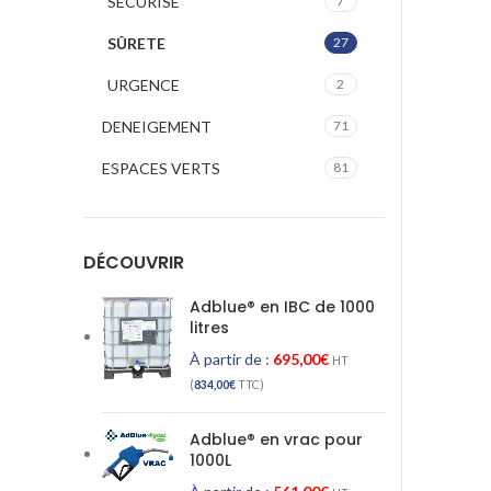
SECURISE
7
SÛRETE
27
URGENCE
2
DENEIGEMENT
71
ESPACES VERTS
81
DÉCOUVRIR
Adblue® en IBC de 1000
litres
À partir de :
695,00
€
HT
(
834,00
€
TTC)
Adblue® en vrac pour
1000L