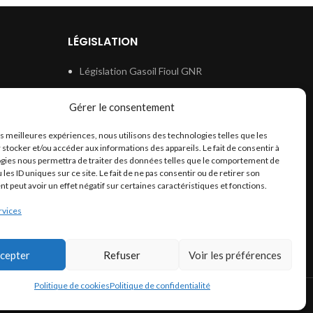
LÉGISLATION
Législation Gasoil Fioul GNR
e
Législation Essence
Gérer le consentement
ion
Législation Adblue
les meilleures expériences, nous utilisons des technologies telles que les
Législation Eau
 stocker et/ou accéder aux informations des appareils. Le fait de consentir à
Législation Lubrifiant
gies nous permettra de traiter des données telles que le comportement de
 les ID uniques sur ce site. Le fait de ne pas consentir ou de retirer son
Législation Phytosanitaire
 peut avoir un effet négatif sur certaines caractéristiques et fonctions.
Législation Rétention
rvices
Législation Déneigement
cepter
Refuser
Voir les préférences
Politique de cookies
Politique de confidentialité