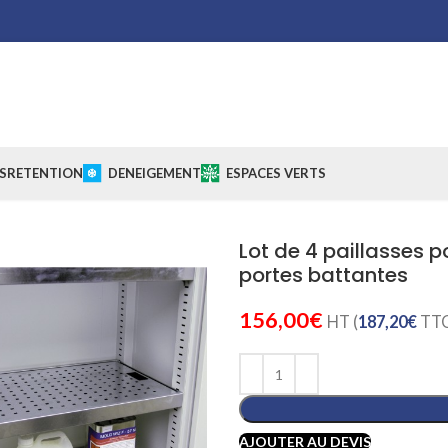
S
RETENTION
DENEIGEMENT
ESPACES VERTS
Lot de 4 paillasses p
portes battantes
156,00
€
HT (
187,20
€
TTC
AJOUTER AU DEVIS