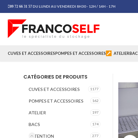
DU LUNDI AU VENDREDI 8H30 - 12H / 14H - 17H
09 72 66 31 57
CUVES ET ACCESSOIRES
POMPES ET ACCESSOIRES
ATELIER
BAC
CATÉGORIES DE PRODUITS
CUVES ET ACCESSOIRES
1177
POMPES ET ACCESSOIRES
162
ATELIER
197
BACS
174
RETENTION
277