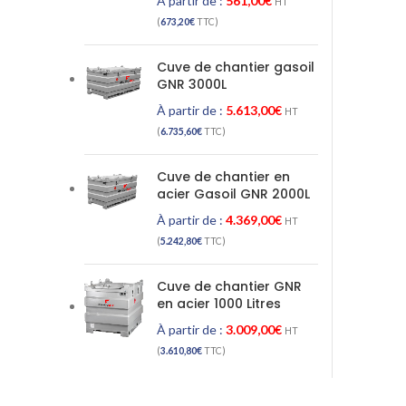
À partir de :
561,00
€
HT
(
673,20
€
TTC)
Cuve de chantier gasoil
GNR 3000L
À partir de :
5.613,00
€
HT
(
6.735,60
€
TTC)
Cuve de chantier en
acier Gasoil GNR 2000L
À partir de :
4.369,00
€
HT
(
5.242,80
€
TTC)
Cuve de chantier GNR
en acier 1000 Litres
À partir de :
3.009,00
€
HT
(
3.610,80
€
TTC)