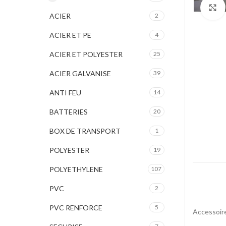
ACIER
2
ACIER ET PE
4
ACIER ET POLYESTER
25
ACIER GALVANISE
39
ANTI FEU
14
BATTERIES
20
BOX DE TRANSPORT
1
POLYESTER
19
POLYETHYLENE
107
PVC
2
PVC RENFORCE
5
Accessoir