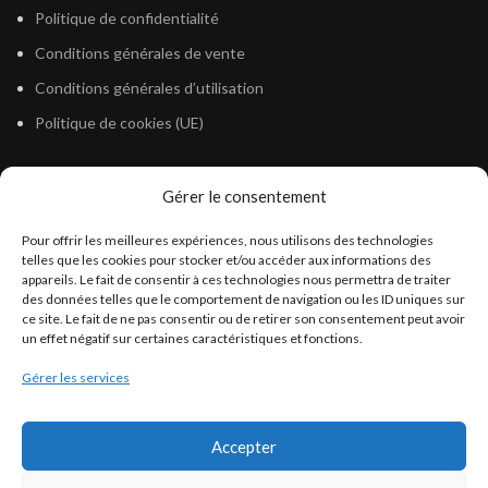
Politique de confidentialité
Conditions générales de vente
Conditions générales d’utilisation
Politique de cookies (UE)
Gérer le consentement
LÉGISLATION
Pour offrir les meilleures expériences, nous utilisons des technologies
Législation Gasoil Fioul GNR
telles que les cookies pour stocker et/ou accéder aux informations des
appareils. Le fait de consentir à ces technologies nous permettra de traiter
Législation Essence
des données telles que le comportement de navigation ou les ID uniques sur
Législation Adblue
ce site. Le fait de ne pas consentir ou de retirer son consentement peut avoir
un effet négatif sur certaines caractéristiques et fonctions.
Législation Eau
Gérer les services
Législation Lubrifiant
Législation Phytosanitaire
Accepter
Législation Rétention