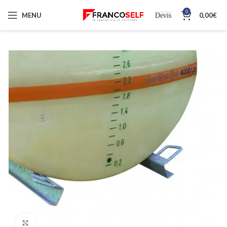
0
MENU
0,00
€
Devis
Cliquez pour agrandir