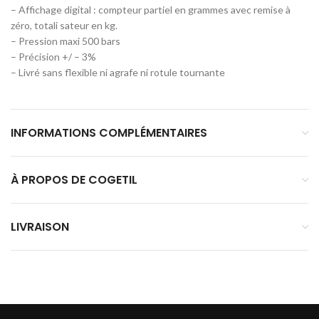
– Affichage digital : compteur partiel en grammes avec remise à
zéro, totali sateur en kg.
– Pression maxi 500 bars
– Précision +/ – 3%
– Livré sans flexible ni agrafe ni rotule tournante
INFORMATIONS COMPLÉMENTAIRES
À PROPOS DE COGETIL
LIVRAISON