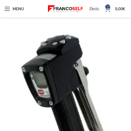
0
MENU
0,00
€
Devis