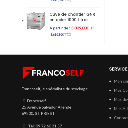
(
5.242,80
€
TTC)
Cuve de chantier GNR
en acier 1000 Litres
À partir de :
3.009,00
€
HT
(
3.610,80
€
TTC)
SERVICE
Mon co
Francoself, le spécialiste du stockage.
Mes C
Mes dev
Francoself
25 Avenue Salvador Allende
Mes Ad
69800, ST PRIEST
Contac
Tél: 09 72 66 31 57