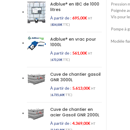
Adblue® en IBC de 1000
Pression m
litres
Poignée a
Vis pour l
À partir de :
695,00
€
HT
(
834,00
€
TTC)
Pompe à g
Adblue® en vrac pour
Modèle fia
1000L
À partir de :
561,00
€
HT
(
673,20
€
TTC)
Cuve de chantier gasoil
GNR 3000L
À partir de :
5.613,00
€
HT
(
6.735,60
€
TTC)
Cuve de chantier en
acier Gasoil GNR 2000L
À partir de :
4.369,00
€
HT