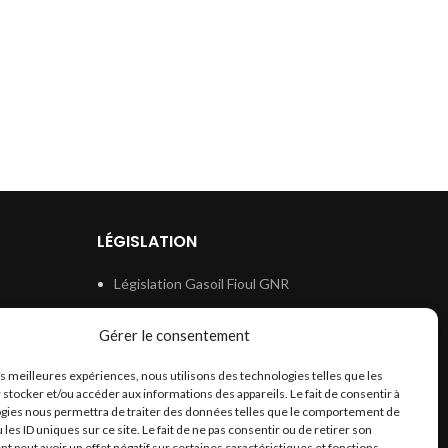
LÉGISLATION
Législation Gasoil Fioul GNR
e
Législation Essence
Gérer le consentement
ion
Législation Adblue
les meilleures expériences, nous utilisons des technologies telles que les
Législation Eau
 stocker et/ou accéder aux informations des appareils. Le fait de consentir à
Législation Lubrifiant
gies nous permettra de traiter des données telles que le comportement de
 les ID uniques sur ce site. Le fait de ne pas consentir ou de retirer son
Législation Phytosanitaire
 peut avoir un effet négatif sur certaines caractéristiques et fonctions.