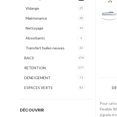
Vidange
25
Maintenance
30
Nettoyage
10
Absorbants
1
Transfert huiles neuves
22
BACS
174
RETENTION
277
DENEIGEMENT
71
DE
ESPACES VERTS
81
Pour carto
Flexible R
DÉCOUVRIR
Agrafe 4 