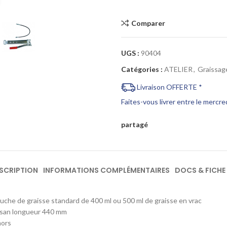
Cliquez pour agrandir
Comparer
UGS :
90404
Catégories :
ATELIER
,
Graissag
Livraison OFFERTE *
Faites-vous livrer entre le mercr
partagé
SCRIPTION
INFORMATIONS COMPLÉMENTAIRES
DOCS & FICHE
uche de graisse standard de 400 ml ou 500 ml de graisse en vrac
ilsan longueur 440 mm
mors