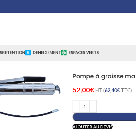
S
RETENTION
DENEIGEMENT
ESPACES VERTS
Pompe à graisse ma
52,00
€
HT (
62,40
€
TTC)
AJOUTER AU DEVIS