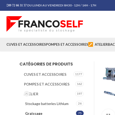
DU LUNDI AU VENDREDI 8H30 - 12H / 14H - 17H
09 72 66 31 57
CUVES ET ACCESSOIRES
POMPES ET ACCESSOIRES
ATELIER
BAC
CATÉGORIES DE PRODUITS
CUVES ET ACCESSOIRES
1177
POMPES ET ACCESSOIRES
162
ATELIER
197
Stockage batteries Lithium
26
Graissage
75