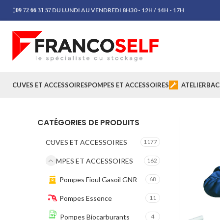
DU LUNDI AU VENDREDI 8H30 - 12H / 14H - 17H
09 72 66 31 57
CUVES ET ACCESSOIRES
POMPES ET ACCESSOIRES
ATELIER
BAC
CATÉGORIES DE PRODUITS
CUVES ET ACCESSOIRES
1177
POMPES ET ACCESSOIRES
162
Pompes Fioul Gasoil GNR
68
Pompes Essence
11
Pompes Biocarburants
4