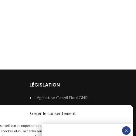
LÉGISLATION
Législation Gasoil Fioul GNR
e
Législation Essence
Gérer le consentement
ion
Législation Adblue
les meilleures expériences, nous utilisons des technologies telles que les
Législation Eau
 stocker et/ou accéder aux informations des appareils. Le fait de consentir à