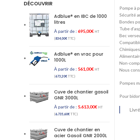
DÉCOUVRIR
Pompe à pi
Sécurité 
Adblue® en IBC de 1000
litres
Bondes pou
Tube d’as
À partir de :
695,00
€
HT
Bec verseu
(
834,00
€
TTC)
Compatibl
Chimiques 
Adblue® en vrac pour
Alimentair
1000L
Non-compat
À partir de :
561,00
€
Nous consu
HT
(
673,20
€
TTC)
Pompes ma
Cuve de chantier gasoil
Pour bidon 
GNR 3000L
À partir de :
5.613,00
€
HT
Livré
(
6.735,60
€
TTC)
Cuve de chantier en
acier Gasoil GNR 2000L