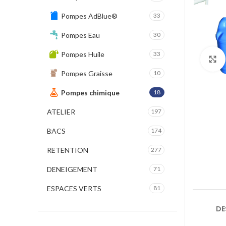
Pompes AdBlue®
33
Pompes Eau
30
Pompes Huile
33
Pompes Graisse
10
Pompes chimique
18
ATELIER
197
BACS
174
RETENTION
277
DENEIGEMENT
71
ESPACES VERTS
81
DE