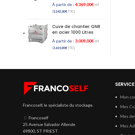
À partir de :
4.369,00
€
HT
(
5.242,80
€
TTC)
Cuve de chantier GNR
en acier 1000 Litres
À partir de :
3.009,00
€
HT
(
3.610,80
€
TTC)
SERVICE
Mon co
Francoself, le spécialiste du stockage.
Mes C
Mes dev
Francoself
25 Avenue Salvador Allende
Mes Ad
69800, ST PRIEST