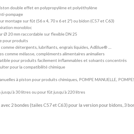
ston double effet en polypropylène et polyéthylène
anti-pompage
r montage sur fût (56 x 4, 70 x 6 et 2″) ou bidon (C57 et C63)
piration monobloc
r Ø 20 mm raccordable sur flexible DN 25
e pour produits
comme détergents, lubrifiants, engrais liquides, AdBlue® …
es comme mélasse, compléments alimentaires animaliers
ible pour produits facilement inflammables et solvants concentrés
lter pour la compatibilité chimique
nuelles à piston pour produits chimiques, POMPE MANUELLE, POM
jusqu’à 30 litres ou pour fût jusqu’à 220 litres
 avec 2 bondes (tailes C57 et C63) pour la version pour bidons, 3 bond