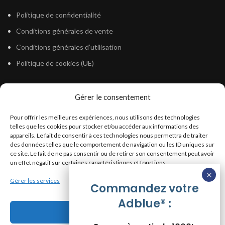
Politique de confidentialité
Conditions générales de vente
Conditions générales d’utilisation
Politique de cookies (UE)
Gérer le consentement
LÉGISLATION
Pour offrir les meilleures expériences, nous utilisons des technologies
Législation Gasoil Fioul GNR
telles que les cookies pour stocker et/ou accéder aux informations des
appareils. Le fait de consentir à ces technologies nous permettra de traiter
Législation Essence
des données telles que le comportement de navigation ou les ID uniques sur
Législation Adblue
ce site. Le fait de ne pas consentir ou de retirer son consentement peut avoir
un effet négatif sur certaines caractéristiques et fonctions.
Législation Eau
Gérer les services
Législation Lubrifiant
Commandez votre
Adblue® :
Législation Phytosanitaire
Accepter
Législation Rétention