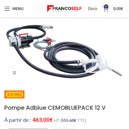
0
MENU
0,00
€
Devis
Cliquez pour agrandir
Pompe Adblue CEMOBLUEPACK 12 V
À partir de :
463,00
€
HT (
555,60
€
TTC)