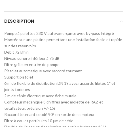
DESCRIPTION
Pompe à palettes 230 V auto-amorçante avec by-pass intégré
Montée sur une platine permettant une installation facile et rapide
sur des réservoirs
Débit 72 l/min
Niveau sonore inférieur à 75 dB
Filtre grille en entrée de pompe
Pistolet automatique avec raccord tournant
Support pistolet
6 m de flexible de distribution DN 19 avec raccords filetés 1″ et
joints toriques
2 m de câble électrique avec fiche murale
Compteur mécanique 3 chiffres avec molette de RAZ et
totalisateur, précision +/- 1%
Raccord tournant coudé 90° en sortie de compteur
Filtre à eau et particules 10 µm de série
Flexible de liaison et d’aspiration en option (voir page 121)