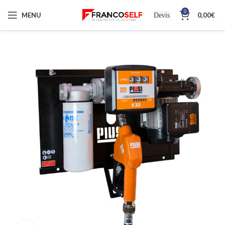
0
MENU
0,00
€
Devis