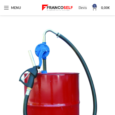
0
MENU
0,00
€
Devis