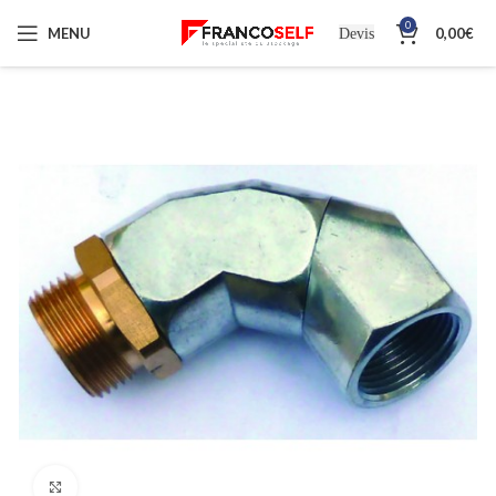
0
MENU
0,00
€
Devis
Cliquez pour agrandir