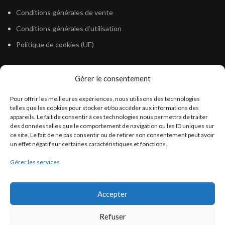
Conditions générales de vente
Conditions générales d’utilisation
Politique de cookies (UE)
Gérer le consentement
LÉGISLATION
Pour offrir les meilleures expériences, nous utilisons des technologies
Législation Gasoil Fioul GNR
telles que les cookies pour stocker et/ou accéder aux informations des
appareils. Le fait de consentir à ces technologies nous permettra de traiter
Législation Essence
des données telles que le comportement de navigation ou les ID uniques sur
Législation Adblue
ce site. Le fait de ne pas consentir ou de retirer son consentement peut avoir
un effet négatif sur certaines caractéristiques et fonctions.
Législation Eau
Gérer les services
Législation Lubrifiant
Législation Phytosanitaire
Accepter
Législation Rétention
Législation Déneigement
Refuser