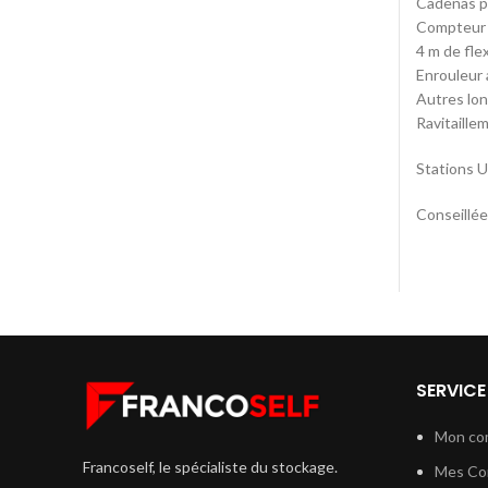
Cadenas po
Compteur 
4 m de fle
Enrouleur 
Autres lon
Ravitaille
Stations
Conseillée
SERVICE
Mon co
Francoself, le spécialiste du stockage.
Mes C