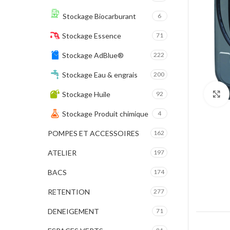
Stockage Biocarburant
6
Stockage Essence
71
Stockage AdBlue®
222
Stockage Eau & engrais
200
Stockage Huile
92
Stockage Produit chimique
4
POMPES ET ACCESSOIRES
162
ATELIER
197
BACS
174
RETENTION
277
DENEIGEMENT
71