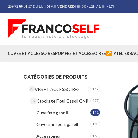
DU LUNDI AU VENDREDI 8H30 - 12H / 14H - 17H
09 72 66 31 57
CUVES ET ACCESSOIRES
POMPES ET ACCESSOIRES
ATELIER
BAC
CATÉGORIES DE PRODUITS
CUVES ET ACCESSOIRES
1177
Stockage Fioul Gasoil GNR
497
Cuve fixe gasoil
141
Cuve transport gasoil
183
Accessoires
173