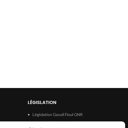
LÉGISLATION
Législation Gasoil Fioul GNR
e
Législation Essence