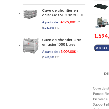
Cuve de chantier en
acier Gasoil GNR 2000L
À partir de :
4.369,00
€
HT
(
5.242,80
€
TTC)
1.594
Cuve de chantier GNR
en acier 1000 Litres
AJOUTE
À partir de :
3.009,00
€
HT
(
3.610,80
€
TTC)
DE
Cuve de st
Pompe élec
Pistolet a
Support pi