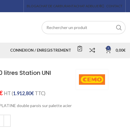
BLOG
ACHAT DE CARBURANT
ACHAT ADBLUE®
CONTACT
0
CONNEXION / ENREGISTREMENT
0,00
€
litres Station UNI
€
HT (
1.912,80
€
TTC)
PLATINE double parois sur palette acier