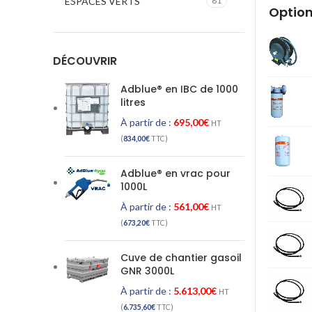
ESPACES VERTS
81
Option
DÉCOUVRIR
Adblue® en IBC de 1000
litres
À partir de :
695,00
€
HT
(
834,00
€
TTC)
Adblue® en vrac pour
1000L
À partir de :
561,00
€
HT
(
673,20
€
TTC)
Cuve de chantier gasoil
GNR 3000L
À partir de :
5.613,00
€
HT
(
6.735,60
€
TTC)