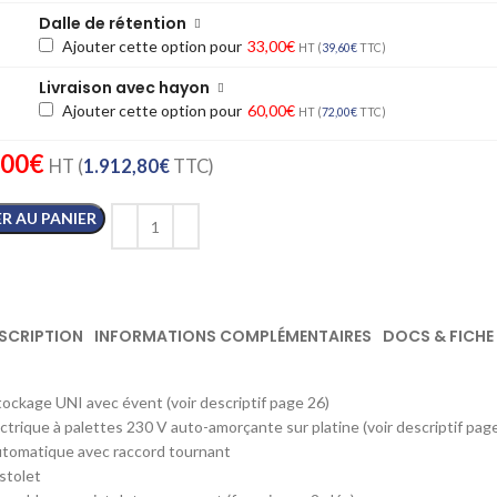
Dalle de rétention
Ajouter cette option pour
33,00
€
HT (
39,60
€
TTC)
Livraison avec hayon
Ajouter cette option pour
60,00
€
HT (
72,00
€
TTC)
,00
€
HT (
1.912,80
€
TTC)
R AU PANIER
SCRIPTION
INFORMATIONS COMPLÉMENTAIRES
DOCS & FICHE
ockage UNI avec évent (voir descriptif page 26)
trique à palettes 230 V auto-amorçante sur platine (voir descriptif pag
utomatique avec raccord tournant
stolet