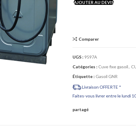
AJOUTER AU DEVIS
Comparer
Cliquez pour agrandir
UGS :
9597A
Catégories :
Cuve fixe gasoil
,
C
Étiquette :
Gasoil GNR
Livraison OFFERTE *
Faites-vous livrer entre le lundi 
partagé