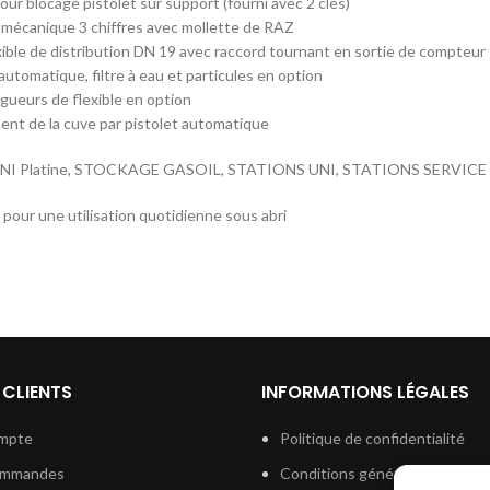
ur blocage pistolet sur support (fourni avec 2 clés)
mécanique 3 chiffres avec mollette de RAZ
xible de distribution DN 19 avec raccord tournant en sortie de compteur
automatique, filtre à eau et particules en option
gueurs de flexible en option
ment de la cuve par pistolet automatique
 UNI Platine, STOCKAGE GASOIL, STATIONS UNI, STATIONS SERVICE
 pour une utilisation quotidienne sous abri
 CLIENTS
INFORMATIONS LÉGALES
mpte
Politique de confidentialité
ommandes
Conditions générales de vent