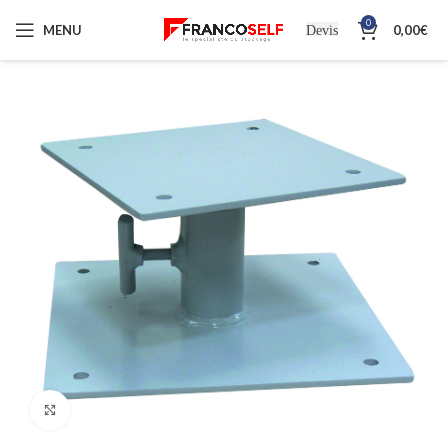
0
MENU
0,00
€
Devis
Cliquez pour agrandir