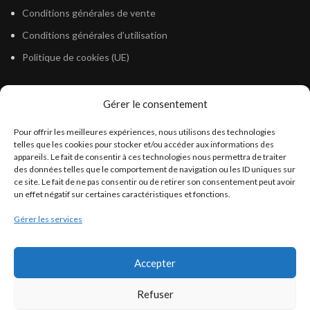
Conditions générales de vente
Conditions générales d’utilisation
Politique de cookies (UE)
Gérer le consentement
LÉGISLATION
Pour offrir les meilleures expériences, nous utilisons des technologies
Législation Gasoil Fioul GNR
telles que les cookies pour stocker et/ou accéder aux informations des
appareils. Le fait de consentir à ces technologies nous permettra de traiter
Législation Essence
des données telles que le comportement de navigation ou les ID uniques sur
Législation Adblue
ce site. Le fait de ne pas consentir ou de retirer son consentement peut avoir
un effet négatif sur certaines caractéristiques et fonctions.
Législation Eau
Gérer les services
Législation Lubrifiant
Législation Phytosanitaire
Accepter
Législation Rétention
Législation Déneigement
Refuser