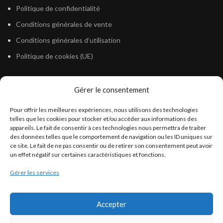
Politique de confidentialité
Conditions générales de vente
Conditions générales d’utilisation
Politique de cookies (UE)
Gérer le consentement
LÉGISLATION
Pour offrir les meilleures expériences, nous utilisons des technologies
Législation Gasoil Fioul GNR
telles que les cookies pour stocker et/ou accéder aux informations des
appareils. Le fait de consentir à ces technologies nous permettra de traiter
Législation Essence
des données telles que le comportement de navigation ou les ID uniques sur
Législation Adblue
ce site. Le fait de ne pas consentir ou de retirer son consentement peut avoir
un effet négatif sur certaines caractéristiques et fonctions.
Législation Eau
Gérer les services
Législation Lubrifiant
Législation Phytosanitaire
Accepter
Législation Rétention