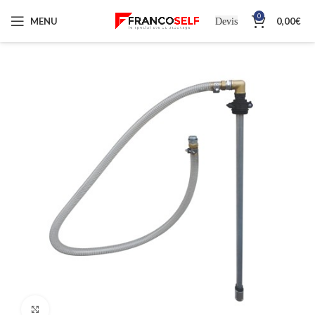
0
MENU
0,00
€
Devis
Cliquez pour agrandir