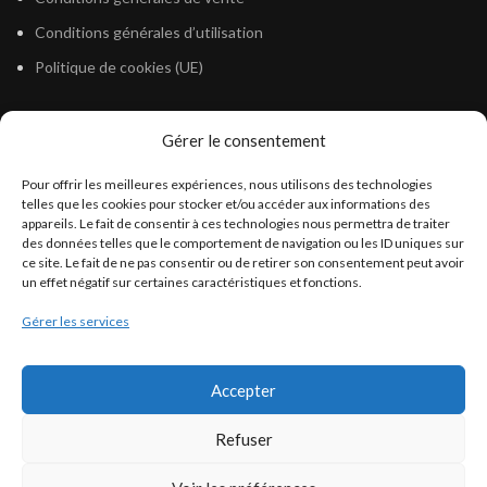
Conditions générales d’utilisation
Politique de cookies (UE)
Gérer le consentement
LÉGISLATION
Pour offrir les meilleures expériences, nous utilisons des technologies
Législation Gasoil Fioul GNR
telles que les cookies pour stocker et/ou accéder aux informations des
appareils. Le fait de consentir à ces technologies nous permettra de traiter
Législation Essence
des données telles que le comportement de navigation ou les ID uniques sur
Législation Adblue
ce site. Le fait de ne pas consentir ou de retirer son consentement peut avoir
un effet négatif sur certaines caractéristiques et fonctions.
Législation Eau
Gérer les services
Législation Lubrifiant
Législation Phytosanitaire
Accepter
Législation Rétention
Législation Déneigement
Refuser