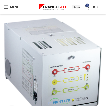
0
MENU
0,00
€
Devis