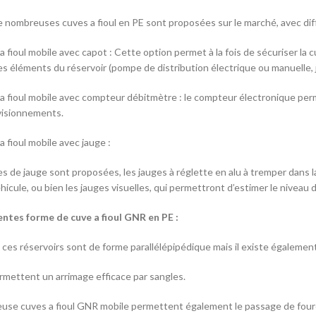
e nombreuses cuves a fioul en PE sont proposées sur le marché, avec dif
fioul mobile avec capot : Cette option permet à la fois de sécuriser la c
es éléments du réservoir (pompe de distribution électrique ou manuelle, j
fioul mobile avec compteur débitmètre : le compteur électronique perm
visionnements.
fioul mobile avec jauge :
s de jauge sont proposées, les jauges à réglette en alu à tremper dans l
icule, ou bien les jauges visuelles, qui permettront d’estimer le niveau d
entes forme de cuve a fioul GNR en PE :
 ces réservoirs sont de forme parallélépipédique mais il existe égalemen
mettent un arrimage efficace par sangles.
se cuves a fioul GNR mobile permettent également le passage de fourch