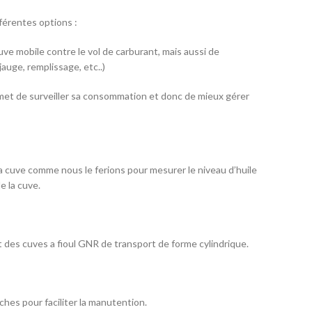
férentes options :
uve mobile contre le vol de carburant, mais aussi de
auge, remplissage, etc..)
et de surveiller sa consommation et donc de mieux gérer
a cuve comme nous le ferions pour mesurer le niveau d’huile
e la cuve.
t des cuves a fioul GNR de transport de forme cylindrique.
es pour faciliter la manutention.