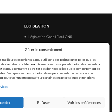
LÉGISLATION
Législation Gasoil Fioul GNR
e
Législation Essence
Gérer le consentement
ion
Législation Adblue
les meilleures expériences, nous utilisons des technologies telles que les
Législation Eau
 stocker et/ou accéder aux informations des appareils. Le fait de consentir à
Législation Lubrifiant
gies nous permettra de traiter des données telles que le comportement de
 les ID uniques sur ce site. Le fait de ne pas consentir ou de retirer son
Législation Phytosanitaire
 peut avoir un effet négatif sur certaines caractéristiques et fonctions.
Législation Rétention
rvices
Législation Déneigement
cepter
Refuser
Voir les préférences