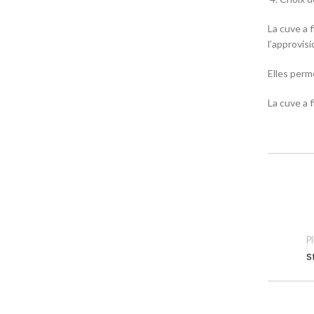
La cuve a 
l’approvis
Elles perm
La cuve a 
Pl
S