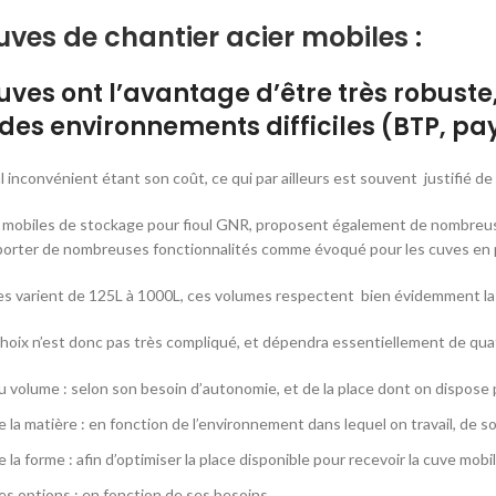
uves de chantier acier mobiles
:
uves ont l’avantage d’être très robuste
des environnements difficiles (BTP, pa
l inconvénient étant son coût, ce qui par ailleurs est souvent justifié de
mobiles de stockage pour fioul GNR, proposent également de nombreuse 
porter de nombreuses fonctionnalités comme évoqué pour les cuves en 
s varient de 125L à 1000L, ces volumes respectent bien évidemment l
choix n’est donc pas très compliqué, et dépendra essentiellement de qua
u volume : selon son besoin d’autonomie, et de la place dont on dispose p
 la matière : en fonction de l’environnement dans lequel on travail, de 
 la forme : afin d’optimiser la place disponible pour recevoir la cuve mobi
es options : en fonction de ses besoins.