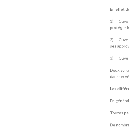
En effet d
1) Cuve a 
protéger l
2) Cuve a 
ses appro
3) Cuve a 
Deux sorte
dans un véh
Les différ
En général
Toutes per
De nombreu