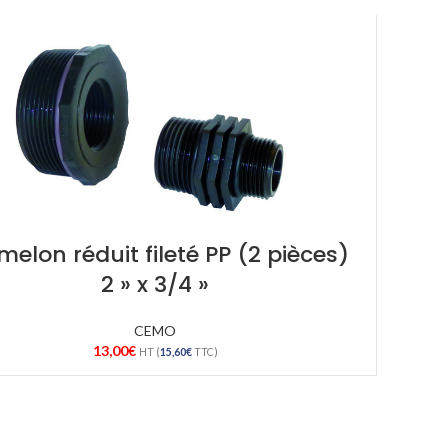
elon réduit fileté PP (2 pièces)
2 » x 3/4 »
CEMO
13,00
€
HT (
15,60
€
TTC)