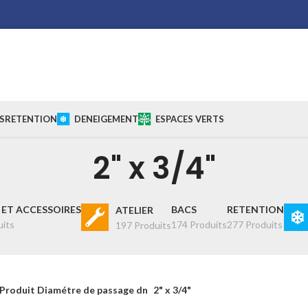
S
RETENTION
DENEIGEMENT
ESPACES VERTS
2" x 3/4"
ET ACCESSOIRES
BACS
RETENTION
ATELIER
uits
174 Produits
277 Produits
197 Produits
Produit Diamétre de passage dn
2" x 3/4"