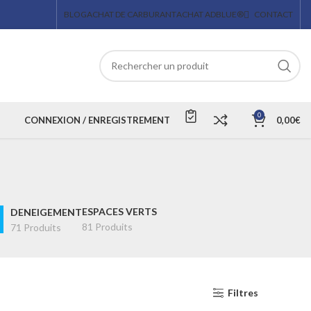
BLOG
ACHAT DE CARBURANT
ACHAT ADBLUE®
CONTACT
0
CONNEXION / ENREGISTREMENT
0,00
€
ESPACES VERTS
DENEIGEMENT
81 Produits
71 Produits
Filtres