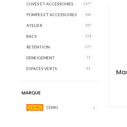
CUVES ET ACCESSOIRES
1177
POMPES ET ACCESSOIRES
162
ATELIER
197
BACS
174
RETENTION
277
DENEIGEMENT
71
ESPACES VERTS
81
Mam
MARQUE
CEMO
1