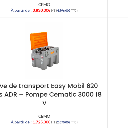
CEMO
À partir de :
3.830,00
€
HT (
4.596,00
€
TTC)
ve de transport Easy Mobil 620
res ADR – Pompe Cematic 3000 18
V
CEMO
À partir de :
1.725,00
€
HT (
2.070,00
€
TTC)