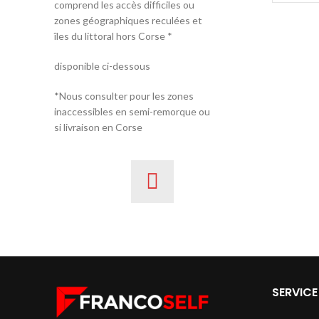
comprend les accès difficiles ou
zones géographiques reculées et
îles du littoral hors Corse *
disponible ci-dessous
*Nous consulter pour les zones
inaccessibles en semi-remorque ou
si livraison en Corse
SERVICE