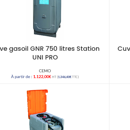
ve gasoil GNR 750 litres Station
Cuv
UNI PRO
CEMO
À partir de :
1.122,00
€
HT (
1.346,40
€
TTC)