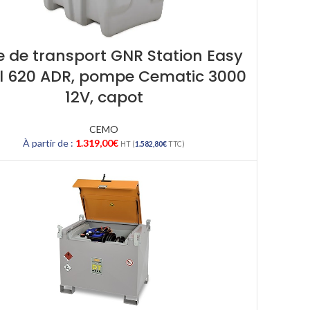
 de transport GNR Station Easy
l 620 ADR, pompe Cematic 3000
12V, capot
CEMO
À partir de :
1.319,00
€
HT (
1.582,80
€
TTC)