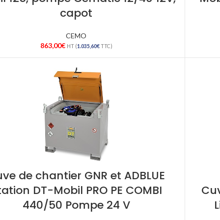
capot
CEMO
863,00
€
HT (
1.035,60
€
TTC)
ve de chantier GNR et ADBLUE
tation DT-Mobil PRO PE COMBI
Cuv
440/50 Pompe 24 V
L