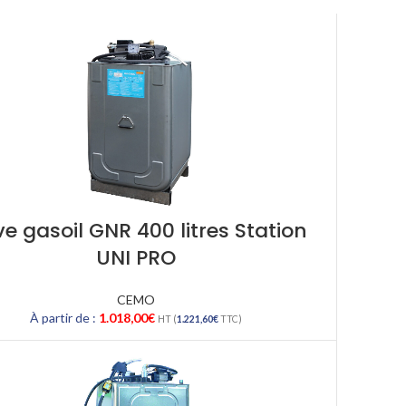
e gasoil GNR 400 litres Station
UNI PRO
CEMO
À partir de :
1.018,00
€
HT (
1.221,60
€
TTC)