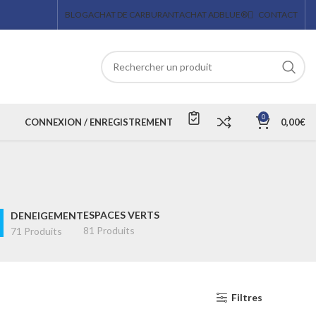
BLOG
ACHAT DE CARBURANT
ACHAT ADBLUE®
CONTACT
0
CONNEXION / ENREGISTREMENT
0,00
€
ESPACES VERTS
DENEIGEMENT
81 Produits
71 Produits
Filtres