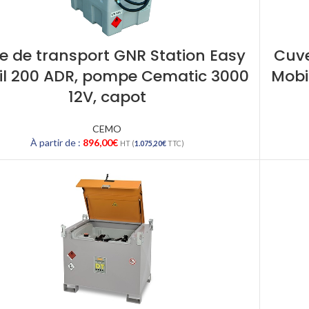
e de transport GNR Station Easy
Cuve
l 200 ADR, pompe Cematic 3000
Mobi
12V, capot
CEMO
À partir de :
896,00
€
HT (
1.075,20
€
TTC)