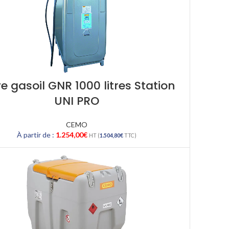
e gasoil GNR 1000 litres Station
UNI PRO
CEMO
À partir de :
1.254,00
€
HT (
1.504,80
€
TTC)