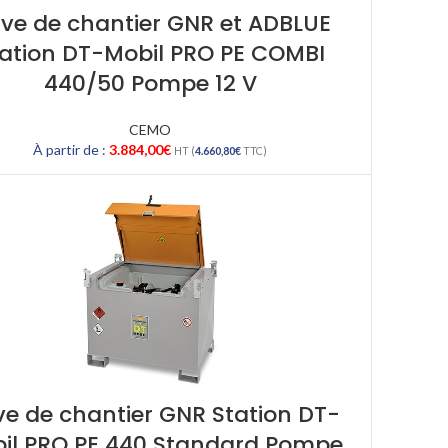
ve de chantier GNR et ADBLUE
ation DT-Mobil PRO PE COMBI
440/50 Pompe 12 V
CEMO
À partir de :
3.884,00
€
HT (
4.660,80
€
TTC)
e de chantier GNR Station DT-
il PRO PE 440 Standard Pompe