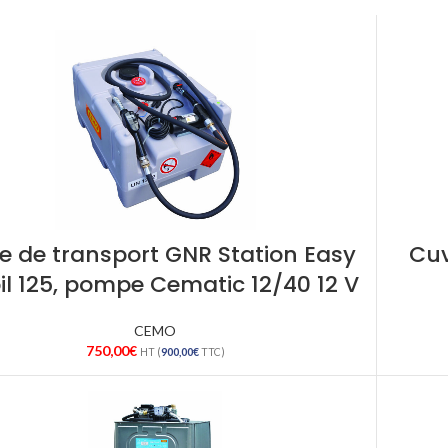
e de transport GNR Station Easy
Cuv
l 125, pompe Cematic 12/40 12 V
CEMO
750,00
€
HT (
900,00
€
TTC)