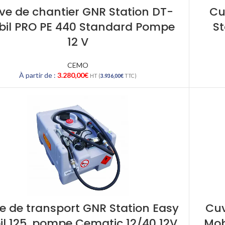
ve de chantier GNR Station DT-
Cu
bil PRO PE 440 Standard Pompe
St
12 V
CEMO
À partir de :
3.280,00
€
HT (
3.936,00
€
TTC)
e de transport GNR Station Easy
Cuv
l 125, pompe Cematic 12/40 12V,
Mob