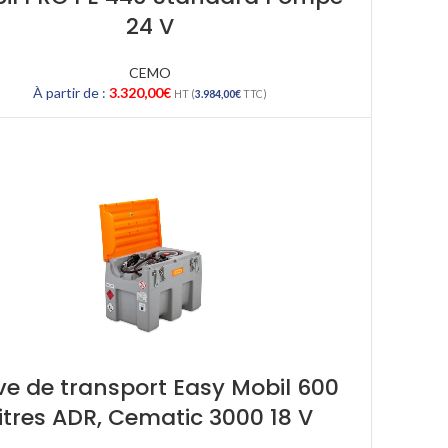
24 V
CEMO
À partir de :
3.320,00
€
HT (
3.984,00
€
TTC)
e de transport Easy Mobil 600
itres ADR, Cematic 3000 18 V