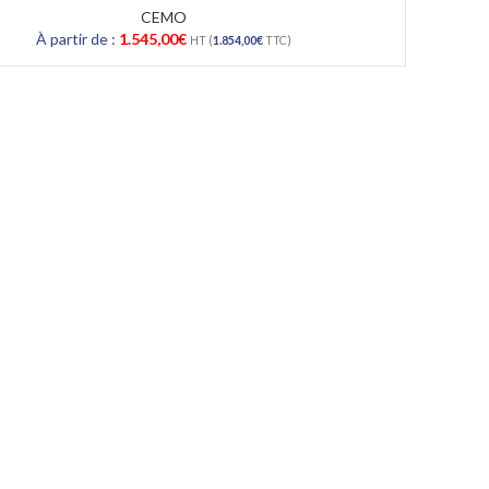
CEMO
À partir de :
1.545,00
€
HT (
1.854,00
€
TTC)