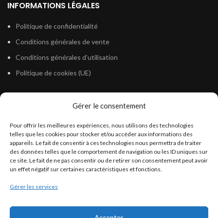
INFORMATIONS LÉGALES
Politique de confidentialité
Conditions générales de vente
Conditions générales d’utilisation
Politique de cookies (UE)
Gérer le consentement
LÉGISLATION
Pour offrir les meilleures expériences, nous utilisons des technologies
Législation Gasoil Fioul GNR
telles que les cookies pour stocker et/ou accéder aux informations des
appareils. Le fait de consentir à ces technologies nous permettra de traiter
Législation Essence
des données telles que le comportement de navigation ou les ID uniques sur
Législation Adblue
ce site. Le fait de ne pas consentir ou de retirer son consentement peut avoir
un effet négatif sur certaines caractéristiques et fonctions.
Législation Eau
Gérer les services
Législation Lubrifiant
Législation Phytosanitaire
Accepter