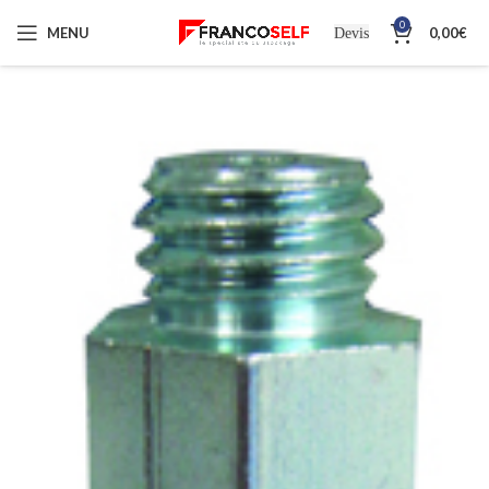
0
MENU
0,00
€
Devis