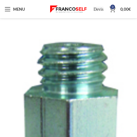
0
MENU
0,00
€
Devis