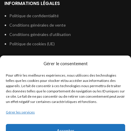
INFORMATIONS LÉGALES
Politique de confidentialité
Conditions générales de vente
Conditions générales d’utilisation
Politique de cookies (UE)
Gérer le consentement
LÉGISLATION
Pour offrir les meilleures expériences, nous utilisons des technologies
Législation Gasoil Fioul GNR
telles que les cookies pour stocker et/ou accéder aux informations des
appareils. Le fait de consentir à ces technologies nous permettra de traiter
Législation Essence
des données telles que le comportement de navigation ou les ID uniques sur
Législation Adblue
ce site. Le fait de ne pas consentir ou de retirer son consentement peut avoir
un effet négatif sur certaines caractéristiques et fonctions.
Législation Eau
Gérer les services
Législation Lubrifiant
Législation Phytosanitaire
Accepter