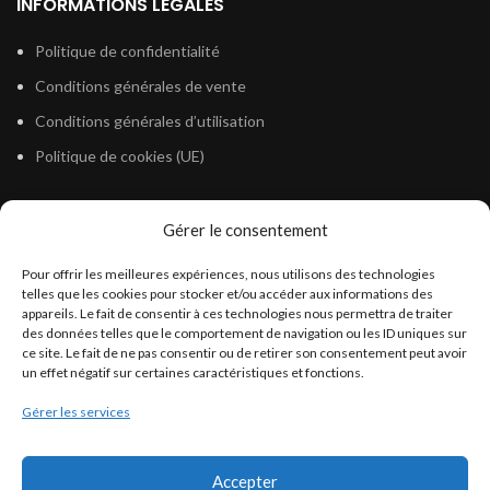
INFORMATIONS LÉGALES
Politique de confidentialité
Conditions générales de vente
Conditions générales d’utilisation
Politique de cookies (UE)
Gérer le consentement
LÉGISLATION
Pour offrir les meilleures expériences, nous utilisons des technologies
Législation Gasoil Fioul GNR
telles que les cookies pour stocker et/ou accéder aux informations des
appareils. Le fait de consentir à ces technologies nous permettra de traiter
Législation Essence
des données telles que le comportement de navigation ou les ID uniques sur
Législation Adblue
ce site. Le fait de ne pas consentir ou de retirer son consentement peut avoir
un effet négatif sur certaines caractéristiques et fonctions.
Législation Eau
Gérer les services
Législation Lubrifiant
Législation Phytosanitaire
Accepter