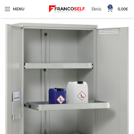
0
MENU
0,00
€
Devis