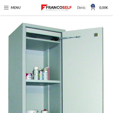
0
MENU
0,00
€
Devis