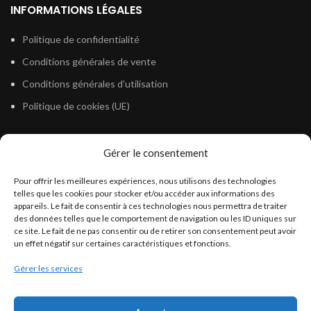
INFORMATIONS LÉGALES
Politique de confidentialité
Conditions générales de vente
Conditions générales d’utilisation
Politique de cookies (UE)
Gérer le consentement
LÉGISLATION
Pour offrir les meilleures expériences, nous utilisons des technologies
Législation Gasoil Fioul GNR
telles que les cookies pour stocker et/ou accéder aux informations des
appareils. Le fait de consentir à ces technologies nous permettra de traiter
Législation Essence
des données telles que le comportement de navigation ou les ID uniques sur
Législation Adblue
ce site. Le fait de ne pas consentir ou de retirer son consentement peut avoir
un effet négatif sur certaines caractéristiques et fonctions.
Législation Eau
Gérer les services
Législation Lubrifiant
Législation Phytosanitaire