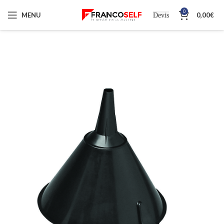
0
MENU
0,00
€
Devis