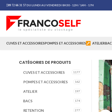
DU LUNDI AU VENDREDI 8H30 - 12H / 14H - 17H
09 72 66 31 57
CUVES ET ACCESSOIRES
POMPES ET ACCESSOIRES
ATELIER
BAC
CATÉGORIES DE PRODUITS
CUVES ET ACCESSOIRES
1177
POMPES ET ACCESSOIRES
162
ATELIER
197
BACS
174
RETENTION
277