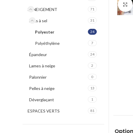
DENEIGEMENT
71
Bacs à sel
31
Polyester
24
Polyéthylène
7
Épandeur
24
Lames à neige
2
Palonnier
0
Pelles à neige
13
Déverglaçant
1
ESPACES VERTS
81
Option