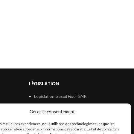
LÉGISLATION
Législation Gasoil Fioul GNR
e
Législation Essence
Gérer le consentement
ion
Législation Adblue
les meilleures expériences, nous utilisons des technologies telles que les
Législation Eau
 stocker et/ou accéder aux informations des appareils. Le fait de consentir à