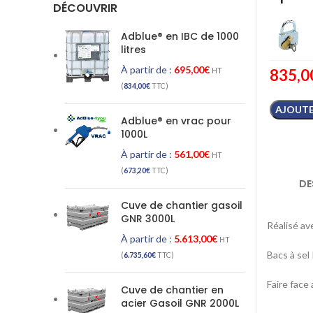
DÉCOUVRIR
Adblue® en IBC de 1000
litres
À partir de :
695,00
€
835,0
HT
(
834,00
€
TTC)
AJOUTE
Adblue® en vrac pour
1000L
À partir de :
561,00
€
HT
(
673,20
€
TTC)
DE
Cuve de chantier gasoil
GNR 3000L
Réalisé av
À partir de :
5.613,00
€
HT
Bacs à s
(
6.735,60
€
TTC)
Faire face
Cuve de chantier en
acier Gasoil GNR 2000L