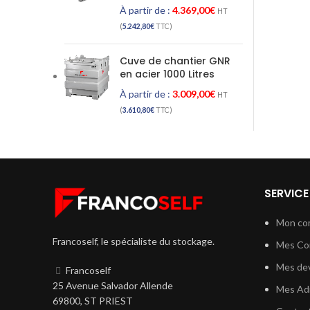
À partir de :
4.369,00
€
HT
(
5.242,80
€
TTC)
Cuve de chantier GNR
en acier 1000 Litres
À partir de :
3.009,00
€
HT
(
3.610,80
€
TTC)
SERVICE
Mon co
Francoself, le spécialiste du stockage.
Mes C
Mes dev
Francoself
25 Avenue Salvador Allende
Mes Ad
69800, ST PRIEST