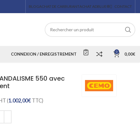
BLOG
ACHAT DE CARBURANT
ACHAT ADBLUE®
CONTACT
0
CONNEXION / ENREGISTREMENT
0,00
€
VANDALISME 550 avec
ent
HT (
1.002,00
€
TTC)