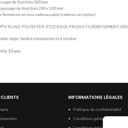
assage de fourches 360 mm
 passage de fourches 200 x 100 mm
 fermeture en inox cadenassable (cadenas en option)
el PFV PLUS3, POLYESTER, STOCKAGE PRODUITS DÉNEIGEMENT, D
able, léger, facile à transporter et à stocker
ntie 10 ans
 CLIENTS
INFORMATIONS LÉGALES
mpte
Politique de confidentialité
ommandes
Conditions générales de vent
is
Conditions générales d’utilisat