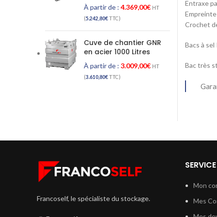
Entraxe p
À partir de :
4.369,00
€
HT
Empreinte
(
5.242,80
€
TTC)
Crochet de
Cuve de chantier GNR
Bacs à s
en acier 1000 Litres
Bac très st
À partir de :
3.009,00
€
HT
(
3.610,80
€
TTC)
Gara
SERVICE
Mon co
Francoself, le spécialiste du stockage.
Mes C
Mes dev