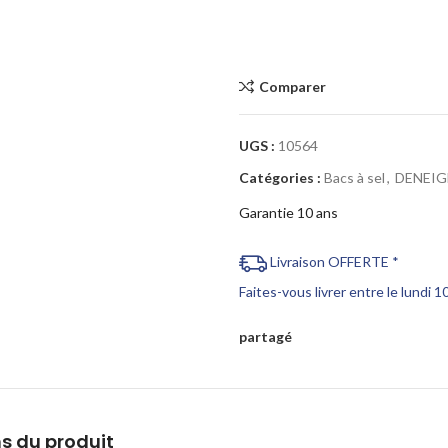
Comparer
UGS :
10564
Catégories :
Bacs à sel
,
DENEI
Garantie 10 ans
Livraison OFFERTE *
Faites-vous livrer entre le lundi 
partagé
s du produit