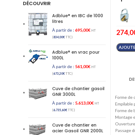
DÉCOUVRIR
Adblue® en IBC de 1000
litres
À partir de :
695,00
€
274,0
HT
(
834,00
€
TTC)
AJOUTE
Adblue® en vrac pour
1000L
À partir de :
561,00
€
HT
(
673,20
€
TTC)
DE
Cuve de chantier gasoil
GNR 3000L
Forme de c
À partir de :
5.613,00
€
Empilable 
HT
Forme de b
(
6.735,60
€
TTC)
Montage et
Ouverture
Cuve de chantier en
Passage de
acier Gasoil GNR 2000L