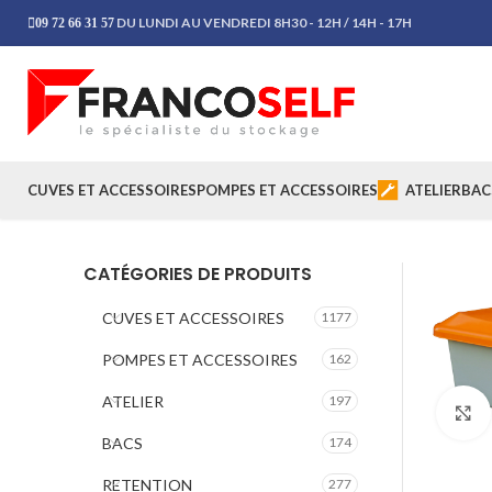
DU LUNDI AU VENDREDI 8H30 - 12H / 14H - 17H
09 72 66 31 57
CUVES ET ACCESSOIRES
POMPES ET ACCESSOIRES
ATELIER
BAC
CATÉGORIES DE PRODUITS
CUVES ET ACCESSOIRES
1177
POMPES ET ACCESSOIRES
162
ATELIER
197
BACS
174
RETENTION
277