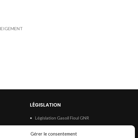
ENEIGEMENT
LÉGISLATION
Législation Gasoil Fioul GNR
e
Législation Essence
Gérer le consentement
ion
Législation Adblue