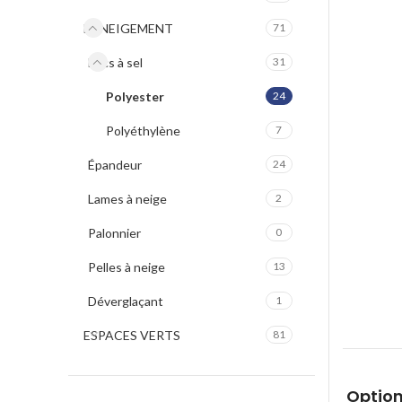
DENEIGEMENT
71
Bacs à sel
31
Polyester
24
Polyéthylène
7
Épandeur
24
Lames à neige
2
Palonnier
0
Pelles à neige
13
Déverglaçant
1
ESPACES VERTS
81
Option