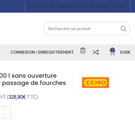
BLOG
ACHAT DE CARBURANT
ACHAT ADBLUE®
CONTACT
0
CONNEXION / ENREGISTREMENT
0,00
€
00 l sans ouverture
 passage de fourches
HT (
328,80
€
TTC)