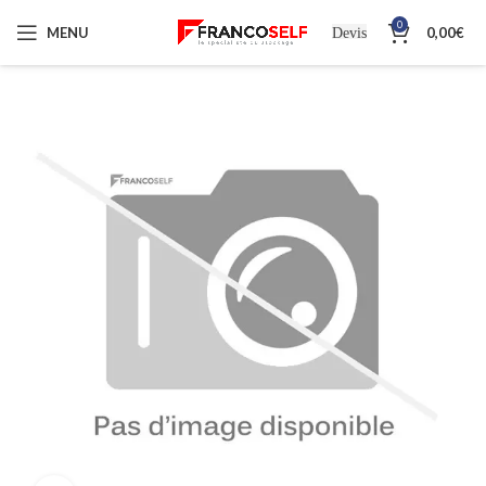
0
MENU
0,00
€
Devis