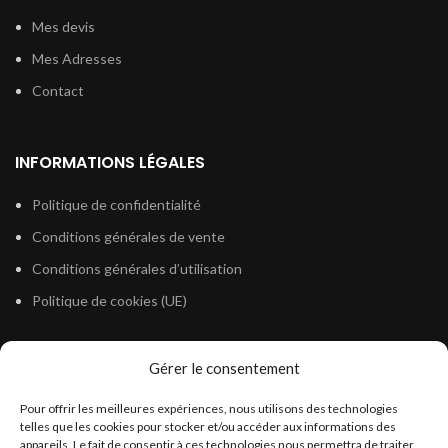
Mes devis
Mes Adresses
Contact
INFORMATIONS LÉGALES
Politique de confidentialité
Conditions générales de vente
Conditions générales d’utilisation
Politique de cookies (UE)
Gérer le consentement
LÉGISLATION
Pour offrir les meilleures expériences, nous utilisons des technologies
Législation Gasoil Fioul GNR
telles que les cookies pour stocker et/ou accéder aux informations des
appareils. Le fait de consentir à ces technologies nous permettra de traiter
Législation Essence