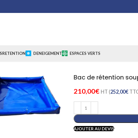
S
RETENTION
DENEIGEMENT
ESPACES VERTS
Bac de rétention sou
210,00
€
HT (
252,00
€
TTC
Cliquez pour agrandir
AJOUTER AU DEVIS