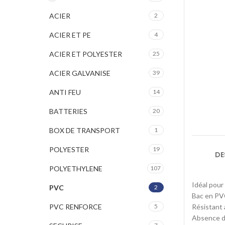
ACIER
2
ACIER ET PE
4
ACIER ET POLYESTER
25
ACIER GALVANISE
39
ANTI FEU
14
BATTERIES
20
BOX DE TRANSPORT
1
POLYESTER
19
DE
POLYETHYLENE
107
Idéal pour 
PVC
2
Bac en PVC
PVC RENFORCE
5
Résistant 
Absence d