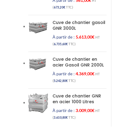
À partir de :
561,00
€
HT
(
673,20
€
TTC)
Cuve de chantier gasoil
GNR 3000L
À partir de :
5.613,00
€
HT
(
6.735,60
€
TTC)
Cuve de chantier en
acier Gasoil GNR 2000L
À partir de :
4.369,00
€
HT
(
5.242,80
€
TTC)
Cuve de chantier GNR
en acier 1000 Litres
À partir de :
3.009,00
€
HT
(
3.610,80
€
TTC)