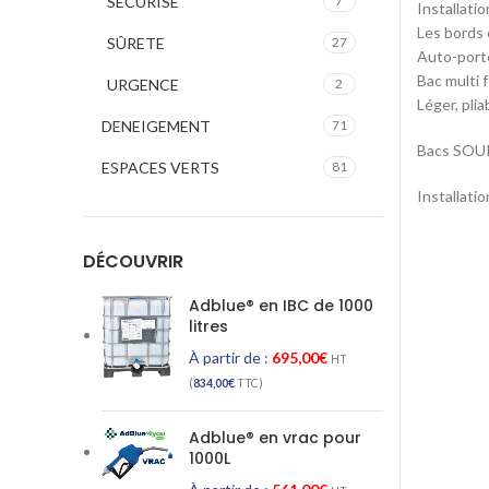
SECURISE
7
Installatio
Les bords
SÛRETE
27
Auto-port
Bac multi 
URGENCE
2
Léger, plia
DENEIGEMENT
71
Bacs SOUP
ESPACES VERTS
81
Installati
DÉCOUVRIR
Adblue® en IBC de 1000
litres
À partir de :
695,00
€
HT
(
834,00
€
TTC)
Adblue® en vrac pour
1000L