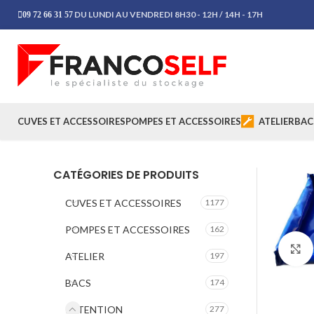
DU LUNDI AU VENDREDI 8H30 - 12H / 14H - 17H
09 72 66 31 57
CUVES ET ACCESSOIRES
POMPES ET ACCESSOIRES
ATELIER
BAC
CATÉGORIES DE PRODUITS
CUVES ET ACCESSOIRES
1177
POMPES ET ACCESSOIRES
162
ATELIER
197
BACS
174
RETENTION
277