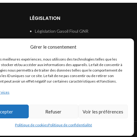
LÉGISLATION
Législation Gasoil Fioul GNR
e
Législation Essence
Gérer le consentement
ion
Législation Adblue
les meilleures expériences, nous utilisons des technologies telles que les
Législation Eau
 stocker et/ou accéder aux informations des appareils. Le fait de consentir à
Législation Lubrifiant
gies nous permettra de traiter des données telles que le comportement de
 les ID uniques sur ce site. Le fait de ne pas consentir ou de retirer son
Législation Phytosanitaire
 peut avoir un effet négatif sur certaines caractéristiques et fonctions.
Législation Rétention
rvices
Législation Déneigement
cepter
Refuser
Voir les préférences
Politique de cookies
Politique de confidentialité