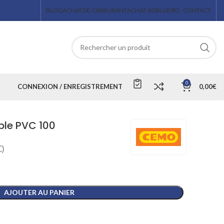
BLOG
ACHAT DE CARBURANT
ACHAT ADBLUE®
CONTACT
0
CONNEXION / ENREGISTREMENT
0,00
€
ple PVC 100
)
AJOUTER AU PANIER