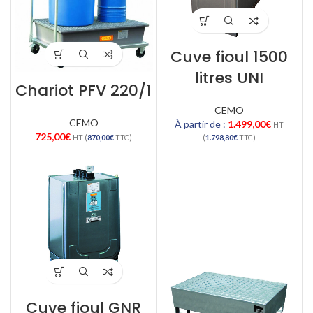
Cuve fioul 1500
litres UNI
Chariot PFV 220/1
CEMO
CEMO
À partir de :
1.499,00
€
HT
725,00
€
HT (
870,00
€
TTC)
(
1.798,80
€
TTC)
Cuve fioul GNR