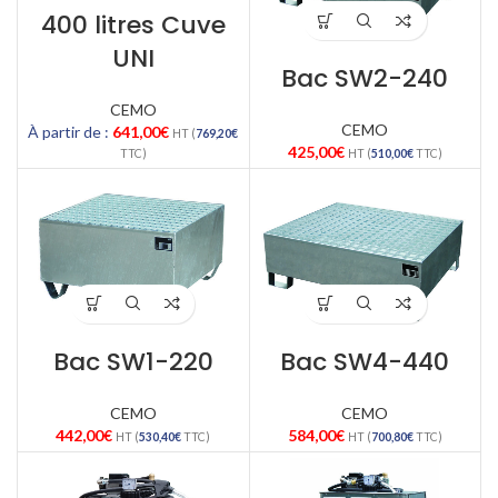
400 litres Cuve
UNI
Bac SW2-240
CEMO
CEMO
À partir de :
641,00
€
HT (
769,20
€
425,00
€
TTC)
HT (
510,00
€
TTC)
Bac SW1-220
Bac SW4-440
CEMO
CEMO
442,00
€
584,00
€
HT (
530,40
€
TTC)
HT (
700,80
€
TTC)