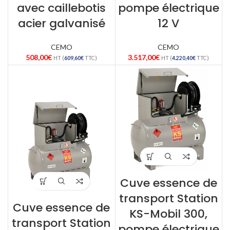
avec caillebotis
pompe électrique
acier galvanisé
12 V
CEMO
CEMO
508,00
€
3.517,00
€
HT (
609,60
€
TTC)
HT (
4.220,40
€
TTC)
Cuve essence de
transport Station
Cuve essence de
KS-Mobil 300,
transport Station
pompe électrique