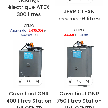
électrique ATEX
JERRICLEAN
300 litres
essence 6 litres
CEMO
CEMO
À partir de :
5.635,00
€
HT
38,00
€
(
6.762,00
€
TTC)
HT (
45,60
€
TTC)
Cuve fioul GNR
Cuve fioul GNR
400 litres Station
750 litres Station