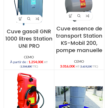
Cuve essence de
Cuve gasoil GNR
transport Station
1000 litres Station
KS-Mobil 200,
UNI PRO
pompe manuelle
CEMO
CEMO
À partir de :
1.254,00
€
HT
3.016,00
€
(
1.504,80
€
TTC)
HT (
3.619,20
€
TTC)