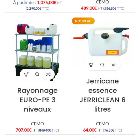
CEMO
À partir de :
1.075,00
€
HT
489,00
€
(
1.290,00
€
TTC)
HT (
586,80
€
TTC)
NOUVEAU
Jerricane
Rayonnage
essence
EURO-PE 3
JERRICLEAN 6
niveaux
litres
CEMO
CEMO
707,00
€
64,00
€
HT (
848,40
€
TTC)
HT (
76,80
€
TTC)