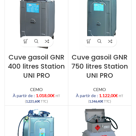
Cuve gasoil GNR
Cuve gasoil GNR
400 litres Station
750 litres Station
UNI PRO
UNI PRO
CEMO
CEMO
À partir de :
1.018,00
€
À partir de :
1.122,00
€
HT
HT
(
1.221,60
€
TTC)
(
1.346,40
€
TTC)