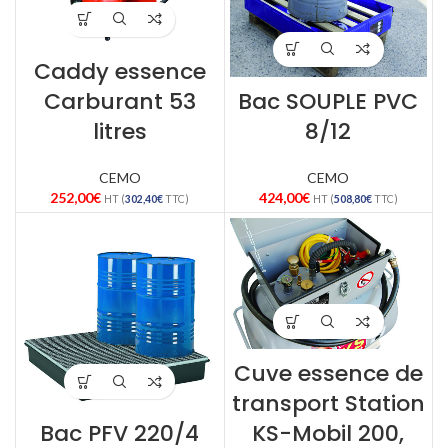
Caddy essence
Carburant 53
Bac SOUPLE PVC
litres
8/12
CEMO
CEMO
252,00
€
424,00
€
HT (
302,40
€
TTC)
HT (
508,80
€
TTC)
Cuve essence de
transport Station
Bac PFV 220/4
KS-Mobil 200,