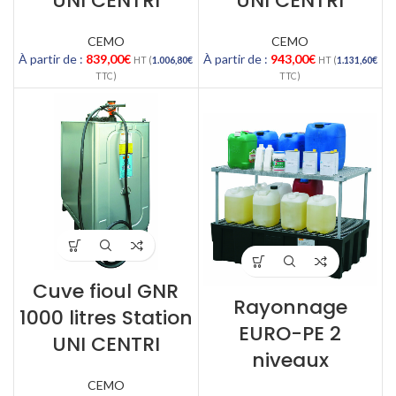
UNI CENTRI
UNI CENTRI
CEMO
CEMO
À partir de :
839,00
€
À partir de :
943,00
€
HT (
1.006,80
€
HT (
1.131,60
€
TTC)
TTC)
Cuve fioul GNR
Rayonnage
1000 litres Station
EURO-PE 2
UNI CENTRI
niveaux
CEMO