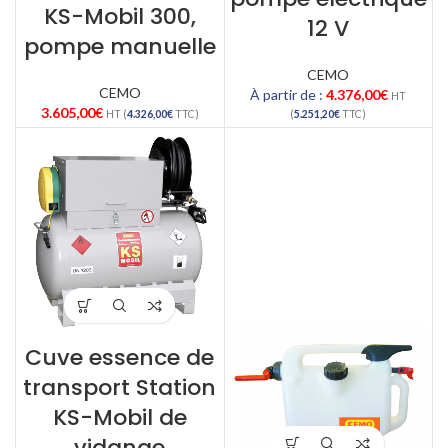
KS-Mobil 300,
12 V
pompe manuelle
CEMO
CEMO
À partir de :
4.376,00
€
HT
3.605,00
€
HT (
4.326,00
€
TTC)
(
5.251,20
€
TTC)
Cuve essence de
transport Station
KS-Mobil de
vidange