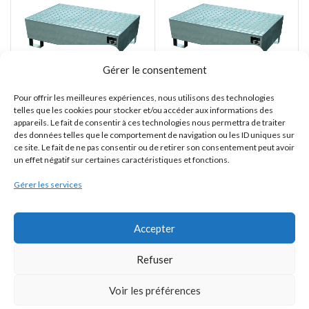
Gérer le consentement
Lot de 5 Bacs
Lot de 10 Bacs
Pour offrir les meilleures expériences, nous utilisons des technologies
SW2-240
SW2-240
telles que les cookies pour stocker et/ou accéder aux informations des
appareils. Le fait de consentir à ces technologies nous permettra de traiter
des données telles que le comportement de navigation ou les ID uniques sur
CEMO
CEMO
ce site. Le fait de ne pas consentir ou de retirer son consentement peut avoir
1.609,00
€
2.954,00
€
un effet négatif sur certaines caractéristiques et fonctions.
HT (
1.930,80
€
TTC)
HT (
3.544,80
€
TTC)
Gérer les services
Accepter
Refuser
Bac de rétention
Bac de rétention
souple PVC 100
souple PVC 144
Voir les préférences