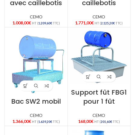
avec caillebotis
caillebotis
CEMO
CEMO
1.008,00
€
1.771,00
€
HT (
1.209,60
€
TTC)
HT (
2.125,20
€
TTC)
Support fût FBG1
Bac SW2 mobil
pour 1 fût
CEMO
CEMO
1.366,00
€
168,00
€
HT (
1.639,20
€
TTC)
HT (
201,60
€
TTC)