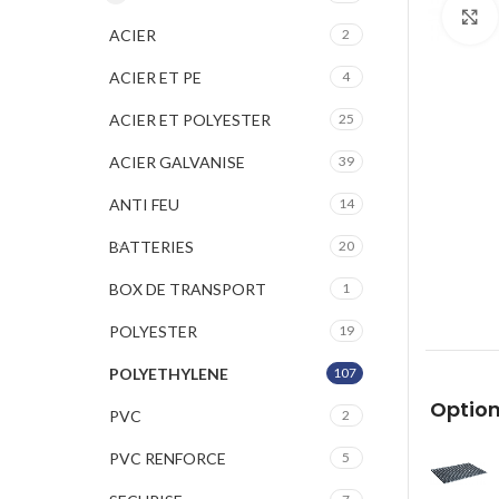
ACIER
2
ACIER ET PE
4
ACIER ET POLYESTER
25
ACIER GALVANISE
39
ANTI FEU
14
BATTERIES
20
BOX DE TRANSPORT
1
POLYESTER
19
POLYETHYLENE
107
Option
PVC
2
PVC RENFORCE
5