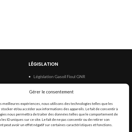
LÉGISLATION
Législation Gasoil Fioul GNR
e
Législation Essence
Gérer le consentement
ion
Législation Adblue
les meilleures expériences, nous utilisons des technologies telles que les
Législation Eau
 stocker et/ou accéder aux informations des appareils. Le fait de consentir à
Législation Lubrifiant
gies nous permettra de traiter des données telles que le comportement de
 les ID uniques sur ce site. Le fait de ne pas consentir ou de retirer son
Législation Phytosanitaire
 peut avoir un effet négatif sur certaines caractéristiques et fonctions.