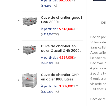
À partir de :
561,00
€
HT
(
673,20
€
TTC)
Cuve de chantier gasoil
GNR 3000L
DE
À partir de :
5.613,00
€
HT
(
6.735,60
€
TTC)
Bac en pol
Volume de
Cuve de chantier en
Sans caille
acier Gasoil GNR 2000L
Avec caille
À partir de :
4.369,00
€
Le bac peu
HT
Bac évolut
(
5.242,80
€
TTC)
4 pieds ave
2 patins t
Cuve de chantier GNR
4 roulette
en acier 1000 Litres
visserie de
À partir de :
3.009,00
€
HT
Cailleboti
(
3.610,80
€
TTC)
Bacs de r