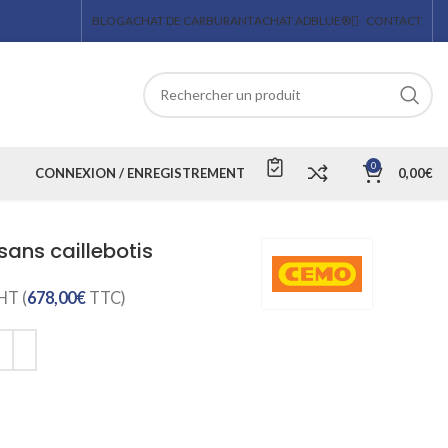
BLOG
ACHAT DE CARBURANT
ACHAT ADBLUE®
CONTACT
0
CONNEXION / ENREGISTREMENT
0,00
€
ans caillebotis
HT (
678,00
€
TTC)