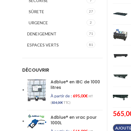
SECURISE
7
SÛRETE
27
URGENCE
2
DENEIGEMENT
71
ESPACES VERTS
81
DÉCOUVRIR
Adblue® en IBC de 1000
litres
À partir de :
695,00
€
HT
(
834,00
€
TTC)
565,0
Adblue® en vrac pour
1000L
AJOUTE