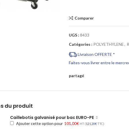
Cliquez pour agrandir
Comparer
UGS :
8433
Catégories :
POLYETHYLENE
,
Livraison OFFERTE *
Faites-vous livrer entre le mercr
partagé
s du produit
Caillebotis galvanisé pour bac EURO-PE
Ajouter cette option pour
101,00
€
HT (
121,20
€
TTC)