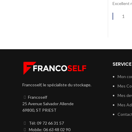
Excellent 
1
SERVICE
Mon co
Francoself, le spécialiste du stockage.
Mes C
Mes dev
Francoself
25 Avenue Salvador Allende
Mes Ad
69800, ST PRIEST
Contac
Tél: 09 72 66 31 57
Mobile: 06 63 48 02 90