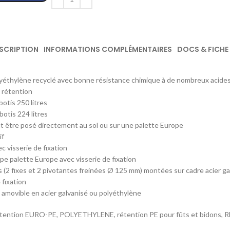
SCRIPTION
INFORMATIONS COMPLÉMENTAIRES
DOCS & FICHE
yéthylène recyclé avec bonne résistance chimique à de nombreux acides
 rétention
botis 250 litres
botis 224 litres
t être posé directement au sol ou sur une palette Europe
if
c visserie de fixation
ype palette Europe avec visserie de fixation
s (2 fixes et 2 pivotantes freinées Ø 125 mm) montées sur cadre acier ga
 fixation
s amovible en acier galvanisé ou polyéthylène
étention EURO-PE, POLYETHYLENE, rétention PE pour fûts et bidons