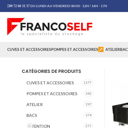
DU LUNDI AU VENDREDI 8H30 - 12H / 14H - 17H
09 72 66 31 57
CUVES ET ACCESSOIRES
POMPES ET ACCESSOIRES
ATELIER
BAC
CATÉGORIES DE PRODUITS
CUVES ET ACCESSOIRES
1177
POMPES ET ACCESSOIRES
162
ATELIER
197
BACS
174
RETENTION
277