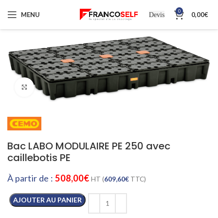
0
MENU
0,00
€
Devis
Cliquez pour agrandir
Bac LABO MODULAIRE PE 250 avec
caillebotis PE
À partir de :
508,00
€
HT (
609,60
€
TTC)
AJOUTER AU PANIER