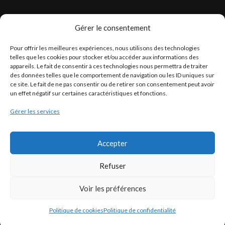
Gérer le consentement
LÉGISLATION
Pour offrir les meilleures expériences, nous utilisons des technologies
Législation Gasoil Fioul GNR
telles que les cookies pour stocker et/ou accéder aux informations des
appareils. Le fait de consentir à ces technologies nous permettra de traiter
Législation Essence
des données telles que le comportement de navigation ou les ID uniques sur
Législation Adblue
ce site. Le fait de ne pas consentir ou de retirer son consentement peut avoir
un effet négatif sur certaines caractéristiques et fonctions.
Législation Eau
Gérer les services
Législation Lubrifiant
Législation Phytosanitaire
Accepter
Législation Rétention
Législation Déneigement
Refuser
Voir les préférences
Politique de cookies
Politique de confidentialité
Francoself
COPYRIGHT ©
- Tous droits réservés.