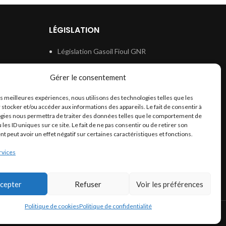
LÉGISLATION
Législation Gasoil Fioul GNR
e
Législation Essence
Gérer le consentement
ion
Législation Adblue
les meilleures expériences, nous utilisons des technologies telles que les
Législation Eau
 stocker et/ou accéder aux informations des appareils. Le fait de consentir à
Législation Lubrifiant
gies nous permettra de traiter des données telles que le comportement de
 les ID uniques sur ce site. Le fait de ne pas consentir ou de retirer son
Législation Phytosanitaire
 peut avoir un effet négatif sur certaines caractéristiques et fonctions.
Législation Rétention
rvices
Législation Déneigement
cepter
Refuser
Voir les préférences
Politique de cookies
Politique de confidentialité