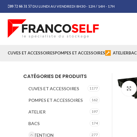
DU LUNDI AU VENDREDI 8H30 - 12H / 14H - 17H
09 72 66 31 57
CUVES ET ACCESSOIRES
POMPES ET ACCESSOIRES
ATELIER
BAC
CATÉGORIES DE PRODUITS
CUVES ET ACCESSOIRES
1177
POMPES ET ACCESSOIRES
162
ATELIER
197
BACS
174
RETENTION
277