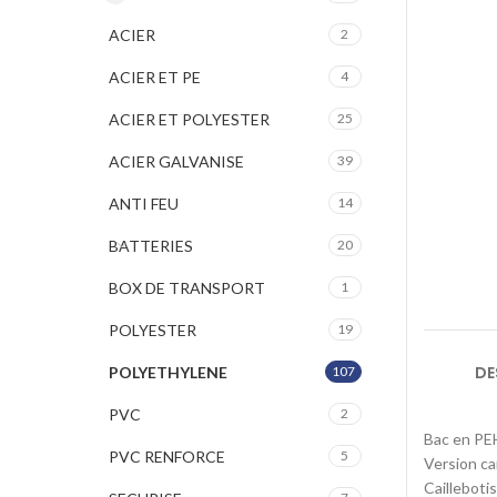
ACIER
2
ACIER ET PE
4
ACIER ET POLYESTER
25
ACIER GALVANISE
39
ANTI FEU
14
BATTERIES
20
BOX DE TRANSPORT
1
POLYESTER
19
DE
POLYETHYLENE
107
PVC
2
Bac en PEH
PVC RENFORCE
5
Version ca
Cailleboti