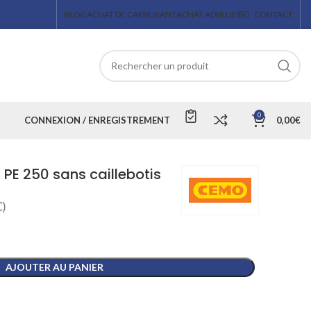
BLOG
ACHAT DE CARBURANT
ACHAT ADBLUE®
CONTACT
0
CONNEXION / ENREGISTREMENT
0,00
€
PE 250 sans caillebotis
)
AJOUTER AU PANIER