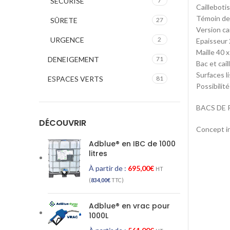
SECURISE
7
Cailleboti
Témoin de 
SÛRETE
27
Version ca
URGENCE
2
Epaisseur 
Maille 40 
DENEIGEMENT
71
Bac et cail
Surfaces li
ESPACES VERTS
81
Possibilit
BACS DE 
DÉCOUVRIR
Concept in
Adblue® en IBC de 1000
litres
À partir de :
695,00
€
HT
(
834,00
€
TTC)
Adblue® en vrac pour
1000L