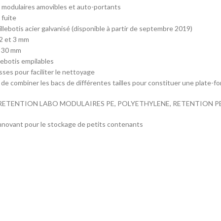
s modulaires amovibles et auto-portants
fuite
illebotis acier galvanisé (disponible à partir de septembre 2019)
2 et 3 mm
x 30 mm
lebotis empilables
sses pour faciliter le nettoyage
é de combiner les bacs de différentes tailles pour constituer une plate-f
RETENTION LABO MODULAIRES PE, POLYETHYLENE, RETENTION PE
novant pour le stockage de petits contenants