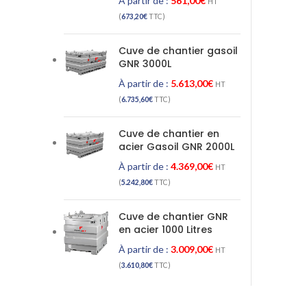
À partir de :
561,00
€
HT
(
673,20
€
TTC)
Cuve de chantier gasoil
GNR 3000L
À partir de :
5.613,00
€
HT
(
6.735,60
€
TTC)
Cuve de chantier en
acier Gasoil GNR 2000L
À partir de :
4.369,00
€
HT
(
5.242,80
€
TTC)
Cuve de chantier GNR
en acier 1000 Litres
À partir de :
3.009,00
€
HT
(
3.610,80
€
TTC)