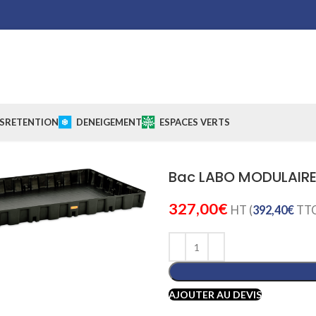
S
RETENTION
DENEIGEMENT
ESPACES VERTS
Bac LABO MODULAIRE 
Cliquez pour agrandir
327,00
€
HT (
392,40
€
TTC
AJOUTER AU DEVIS