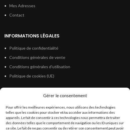
Mes Adresses
Contact
INFORMATIONS LÉGALES
Politique de confidentialité
Conditions générales de vente
Conditions générales d’utilisation
Politique de cookies (UE)
Gérer le consentement
LÉGISLATION
Pour offrir les meilleures expériences, nous utilisons des technologies
Législation Gasoil Fioul GNR
telles que les cookies pour stocker et/ou accéder aux informations des
appareils. Le fait de consentir à ces technologies nous permettra de traiter
Législation Essence
des données telles que le comportement de navigation ou les ID uniques sur
Législation Adblue
ce site. Le fait de ne pas consentir ou de retirer son consentement peut avoir