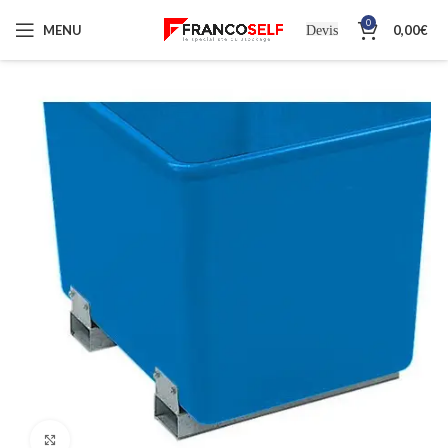
0
MENU
0,00
€
Devis
Cliquez pour agrandir