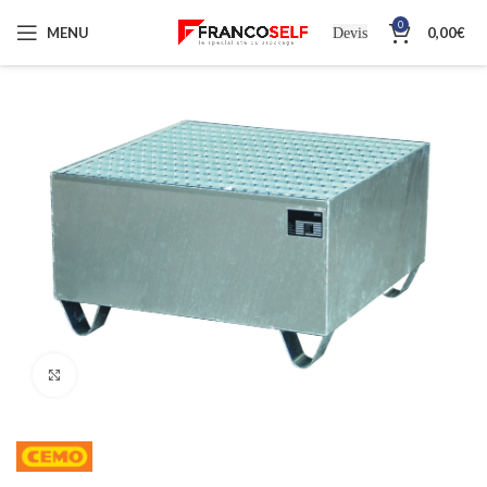
0
MENU
0,00
€
Devis
Cliquez pour agrandir