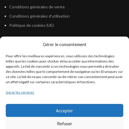
Conditions générales de vente
Conditions générales d’utilisation
Politique de cookies (UE)
Gérer le consentement
LÉGISLATION
Pour offrir les meilleures expériences, nous utilisons des technologies
Législation Gasoil Fioul GNR
telles que les cookies pour stocker et/ou accéder aux informations des
appareils. Le fait de consentir à ces technologies nous permettra de traiter
Législation Essence
des données telles que le comportement de navigation ou les ID uniques sur
Législation Adblue
ce site. Le fait de ne pas consentir ou de retirer son consentement peut avoir
un effet négatif sur certaines caractéristiques et fonctions.
Législation Eau
Gérer les services
Législation Lubrifiant
Législation Phytosanitaire
Accepter
Législation Rétention
Législation Déneigement
Refuser