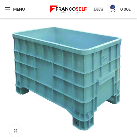
0
MENU
0,00
€
Devis
Cliquez pour agrandir