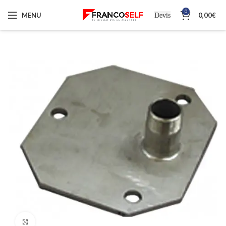
0
MENU
0,00
€
Devis
Cliquez pour agrandir