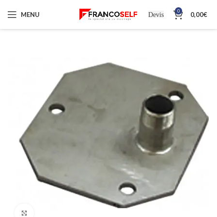
0
MENU
0,00
€
Devis
Cliquez pour agrandir