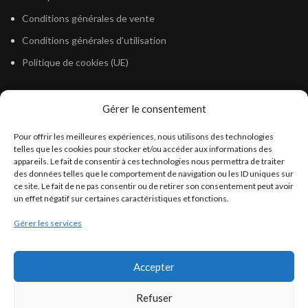
Conditions générales de vente
Conditions générales d’utilisation
Politique de cookies (UE)
Gérer le consentement
LÉGISLATION
Pour offrir les meilleures expériences, nous utilisons des technologies
Législation Gasoil Fioul GNR
telles que les cookies pour stocker et/ou accéder aux informations des
appareils. Le fait de consentir à ces technologies nous permettra de traiter
Législation Essence
des données telles que le comportement de navigation ou les ID uniques sur
Législation Adblue
ce site. Le fait de ne pas consentir ou de retirer son consentement peut avoir
un effet négatif sur certaines caractéristiques et fonctions.
Législation Eau
Gérer les services
Législation Lubrifiant
Législation Phytosanitaire
Accepter
Législation Rétention
Législation Déneigement
Refuser