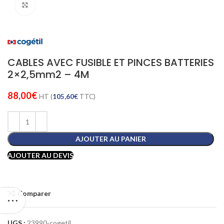
Cliquez pour agrandir
CABLES AVEC FUSIBLE ET PINCES BATTERIES
2×2,5mm2 – 4M
88,00
€
HT (
105,60
€
TTC)
AJOUTER AU PANIER
AJOUTER AU DEVIS
Comparer
UGS :
23990-cogetil