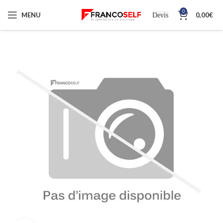
0
MENU
0,00
€
Devis