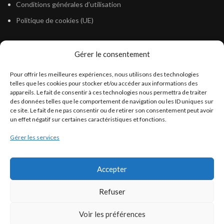
Conditions générales d’utilisation
Politique de cookies (UE)
Gérer le consentement
LÉGISLATION
Pour offrir les meilleures expériences, nous utilisons des technologies
Législation Gasoil Fioul GNR
telles que les cookies pour stocker et/ou accéder aux informations des
appareils. Le fait de consentir à ces technologies nous permettra de traiter
Législation Essence
des données telles que le comportement de navigation ou les ID uniques sur
Législation Adblue
ce site. Le fait de ne pas consentir ou de retirer son consentement peut avoir
un effet négatif sur certaines caractéristiques et fonctions.
Législation Eau
Gérer les services
Législation Lubrifiant
Législation Phytosanitaire
Accepter
Législation Rétention
Législation Déneigement
Refuser
Voir les préférences