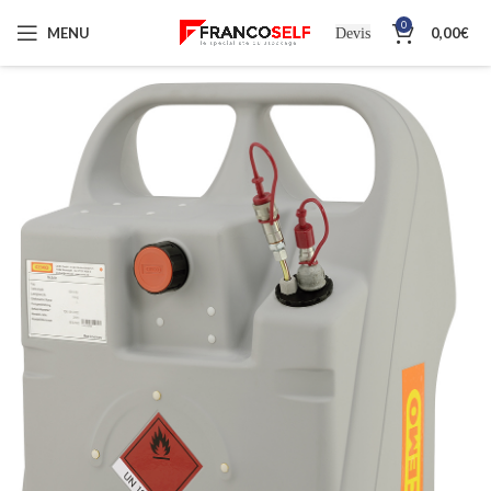
0
MENU
0,00
€
Devis