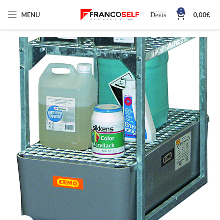
0
MENU
0,00
€
Devis