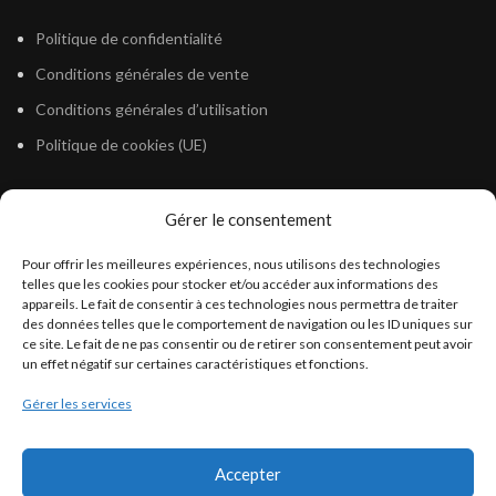
Politique de confidentialité
Conditions générales de vente
Conditions générales d’utilisation
Politique de cookies (UE)
Gérer le consentement
LÉGISLATION
Pour offrir les meilleures expériences, nous utilisons des technologies
Législation Gasoil Fioul GNR
telles que les cookies pour stocker et/ou accéder aux informations des
appareils. Le fait de consentir à ces technologies nous permettra de traiter
Législation Essence
des données telles que le comportement de navigation ou les ID uniques sur
Législation Adblue
ce site. Le fait de ne pas consentir ou de retirer son consentement peut avoir
un effet négatif sur certaines caractéristiques et fonctions.
Législation Eau
Gérer les services
Législation Lubrifiant
Législation Phytosanitaire
Accepter
Législation Rétention