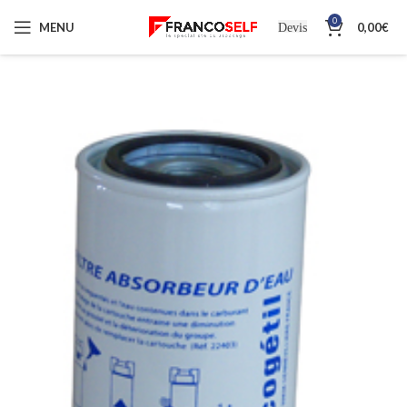
0
MENU
0,00
€
Devis