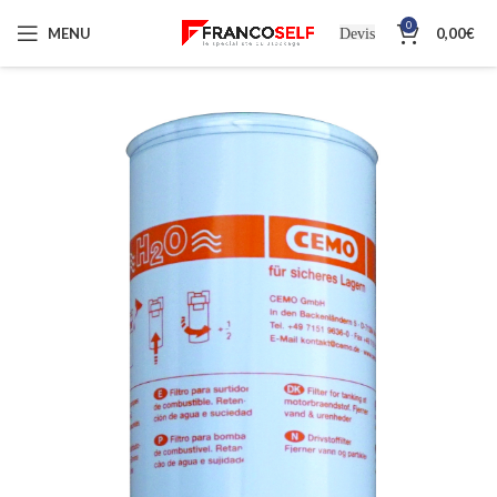
0
MENU
0,00
€
Devis