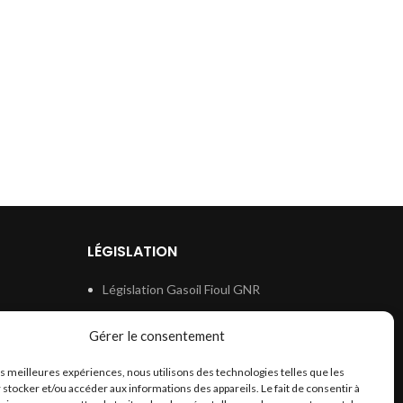
LÉGISLATION
Législation Gasoil Fioul GNR
e
Législation Essence
Gérer le consentement
ion
Législation Adblue
les meilleures expériences, nous utilisons des technologies telles que les
Législation Eau
 stocker et/ou accéder aux informations des appareils. Le fait de consentir à