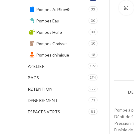
Pompes AdBlue®
33
Pompes Eau
30
Pompes Huile
33
Pompes Graisse
10
Pompes chimique
18
ATELIER
197
BACS
174
RETENTION
277
DE
DENEIGEMENT
71
Pompe à p
ESPACES VERTS
81
Débit de 4
Pression m
Fusible de