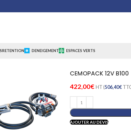
S
RETENTION
DENEIGEMENT
ESPACES VERTS
CEMOPACK 12V B100
422,00
€
HT (
506,40
€
TTC
AJOUTER AU DEVIS