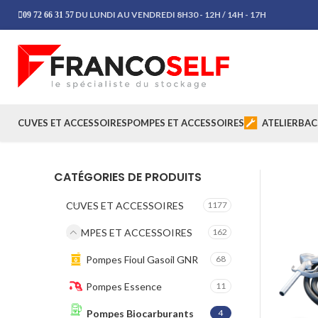
DU LUNDI AU VENDREDI 8H30 - 12H / 14H - 17H
09 72 66 31 57
CUVES ET ACCESSOIRES
POMPES ET ACCESSOIRES
ATELIER
BAC
CATÉGORIES DE PRODUITS
CUVES ET ACCESSOIRES
1177
POMPES ET ACCESSOIRES
162
Pompes Fioul Gasoil GNR
68
Pompes Essence
11
Pompes Biocarburants
4