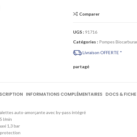
Cliquez pour agrandir
Comparer
UGS :
91716
Catégories :
Pompes Biocarbura
Livraison OFFERTE *
partagé
SCRIPTION
INFORMATIONS COMPLÉMENTAIRES
DOCS & FICHE
alettes auto-amorçante avec by-pass intégré
5 l/min
axi 1,3 bar
 protection