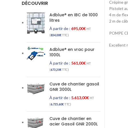
Crépine gri
DÉCOUVRIR
Pistolet a
Adblue® en IBC de 1000
4 m de fle
litres
2 m de câb
À partir de :
695,00
€
HT
POMPE CE
(
834,00
€
TTC)
Excellent r
Adblue® en vrac pour
1000L
À partir de :
561,00
€
HT
(
673,20
€
TTC)
Cuve de chantier gasoil
GNR 3000L
À partir de :
5.613,00
€
HT
(
6.735,60
€
TTC)
Cuve de chantier en
acier Gasoil GNR 2000L