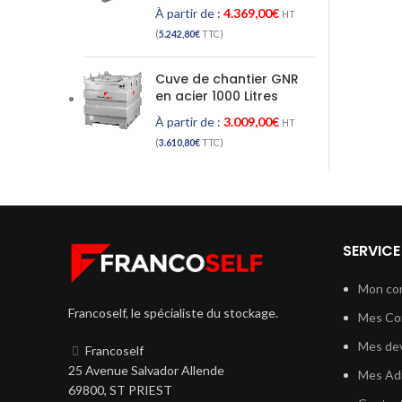
À partir de :
4.369,00
€
HT
(
5.242,80
€
TTC)
Cuve de chantier GNR
en acier 1000 Litres
À partir de :
3.009,00
€
HT
(
3.610,80
€
TTC)
SERVICE
Mon co
Francoself, le spécialiste du stockage.
Mes C
Mes dev
Francoself
25 Avenue Salvador Allende
Mes Ad
69800, ST PRIEST