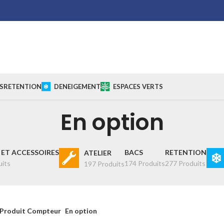
S
RETENTION
DENEIGEMENT
ESPACES VERTS
En option
ET ACCESSOIRES
BACS
RETENTION
ATELIER
uits
174 Produits
277 Produits
197 Produits
Produit Compteur
En option