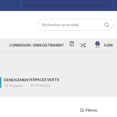
BLOG
ACHAT DE CARBURANT
ACHAT ADBLUE®
CONTACT
0
CONNEXION / ENREGISTREMENT
0,00
€
ESPACES VERTS
DENEIGEMENT
81 Produits
71 Produits
Filtres