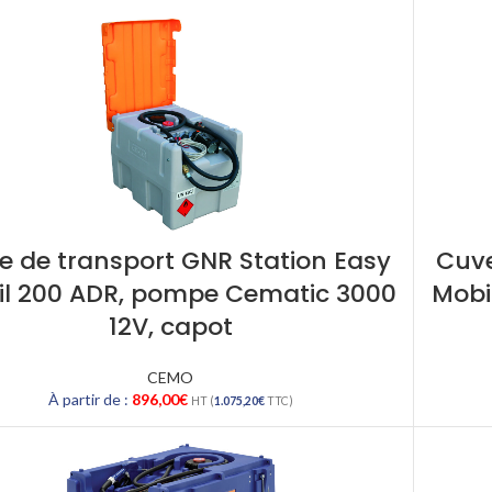
e de transport GNR Station Easy
Cuve
l 200 ADR, pompe Cematic 3000
Mobi
12V, capot
CEMO
À partir de :
896,00
€
HT (
1.075,20
€
TTC)