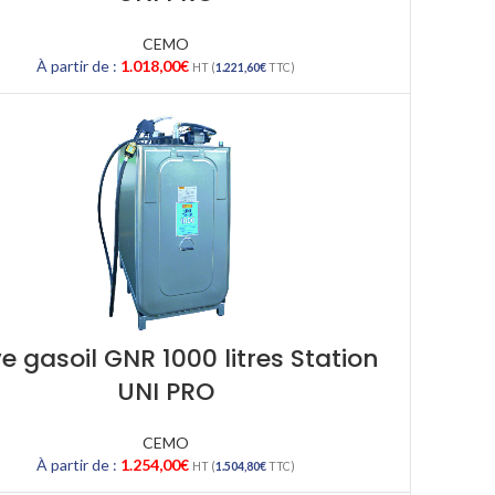
CEMO
À partir de :
1.018,00
€
HT (
1.221,60
€
TTC)
e gasoil GNR 1000 litres Station
UNI PRO
CEMO
À partir de :
1.254,00
€
HT (
1.504,80
€
TTC)