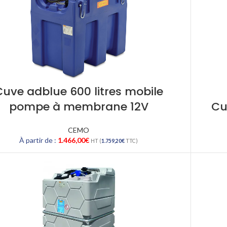
Cuve adblue 600 litres mobile
pompe à membrane 12V
Cu
CEMO
À partir de :
1.466,00
€
HT (
1.759,20
€
TTC)