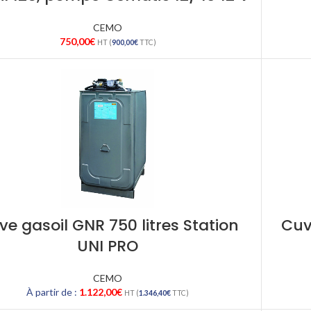
CEMO
750,00
€
HT (
900,00
€
TTC)
ve gasoil GNR 750 litres Station
Cuv
UNI PRO
CEMO
À partir de :
1.122,00
€
HT (
1.346,40
€
TTC)