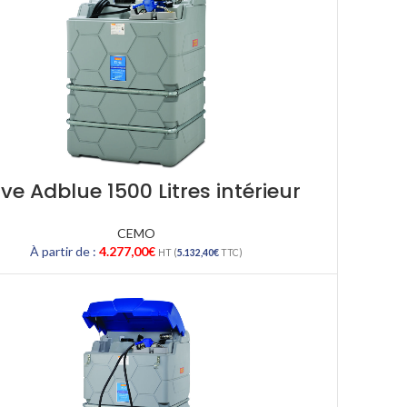
ve Adblue 1500 Litres intérieur
CEMO
À partir de :
4.277,00
€
HT (
5.132,40
€
TTC)