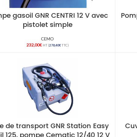
pe gasoil GNR CENTRI 12 V avec
Pomp
pistolet simple
CEMO
232,00
€
HT (
278,40
€
TTC)
e de transport GNR Station Easy
Cuv
l 125, pompe Cematic 12/40 12 V