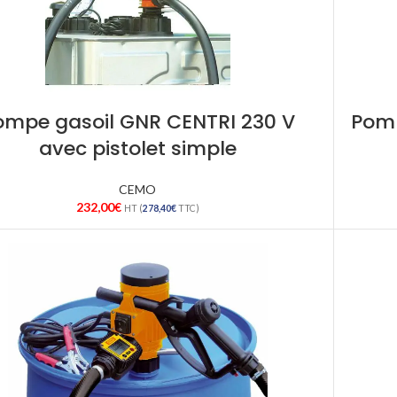
ompe gasoil GNR CENTRI 230 V
Pomp
avec pistolet simple
CEMO
232,00
€
HT (
278,40
€
TTC)