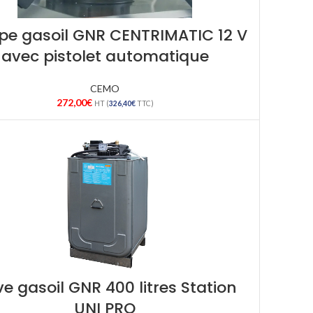
e gasoil GNR CENTRIMATIC 12 V
avec pistolet automatique
CEMO
272,00
€
HT (
326,40
€
TTC)
e gasoil GNR 400 litres Station
UNI PRO