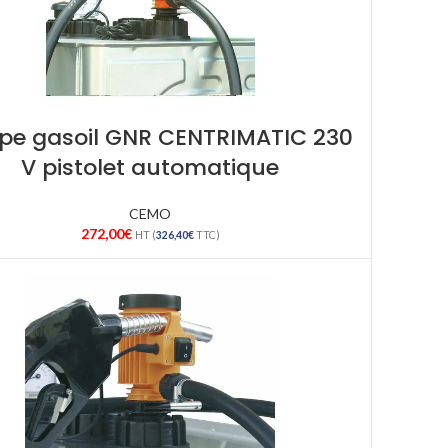
e gasoil GNR CENTRIMATIC 230
V pistolet automatique
CEMO
272,00
€
HT (
326,40
€
TTC)