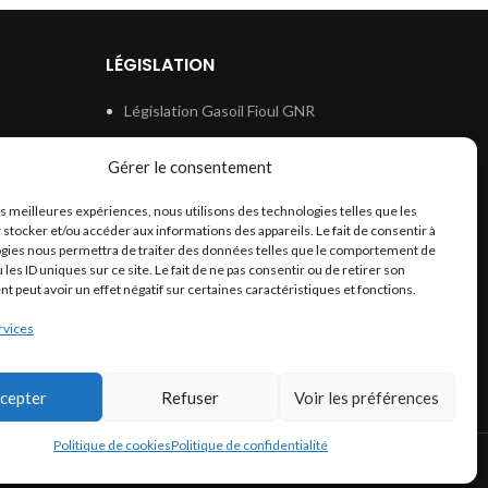
LÉGISLATION
Législation Gasoil Fioul GNR
e
Législation Essence
Gérer le consentement
ion
Législation Adblue
les meilleures expériences, nous utilisons des technologies telles que les
Législation Eau
 stocker et/ou accéder aux informations des appareils. Le fait de consentir à
Législation Lubrifiant
gies nous permettra de traiter des données telles que le comportement de
 les ID uniques sur ce site. Le fait de ne pas consentir ou de retirer son
Législation Phytosanitaire
 peut avoir un effet négatif sur certaines caractéristiques et fonctions.
Législation Rétention
rvices
Législation Déneigement
cepter
Refuser
Voir les préférences
Politique de cookies
Politique de confidentialité