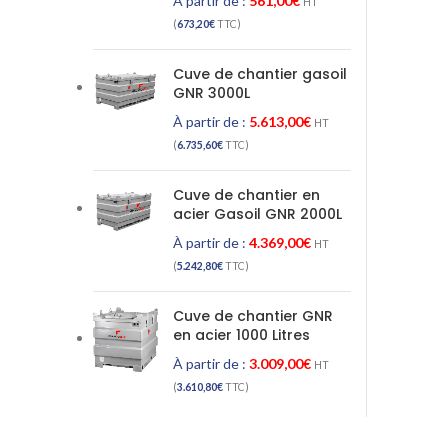
À partir de :
561,00
€
HT
(
673,20
€
TTC)
Cuve de chantier gasoil
GNR 3000L
À partir de :
5.613,00
€
HT
(
6.735,60
€
TTC)
Cuve de chantier en
acier Gasoil GNR 2000L
À partir de :
4.369,00
€
HT
(
5.242,80
€
TTC)
Cuve de chantier GNR
en acier 1000 Litres
À partir de :
3.009,00
€
HT
(
3.610,80
€
TTC)