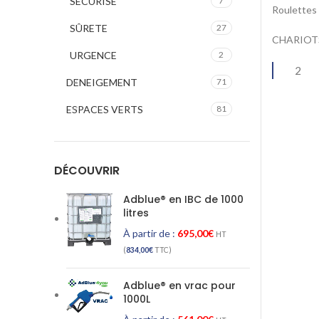
SECURISE
7
Roulettes
SÛRETE
27
CHARIOTS 
URGENCE
2
2
DENEIGEMENT
71
ESPACES VERTS
81
DÉCOUVRIR
Adblue® en IBC de 1000
litres
À partir de :
695,00
€
HT
(
834,00
€
TTC)
Adblue® en vrac pour
1000L