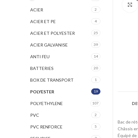
ACIER
2
ACIER ET PE
4
ACIER ET POLYESTER
25
ACIER GALVANISE
39
ANTI FEU
14
BATTERIES
20
BOX DE TRANSPORT
1
POLYESTER
19
DE
POLYETHYLENE
107
PVC
2
Bac de rét
PVC RENFORCE
5
Châssis en
Équipé de 