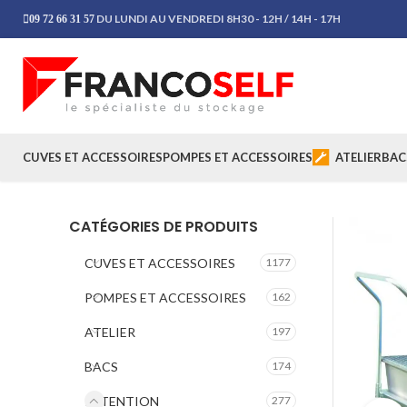
DU LUNDI AU VENDREDI 8H30 - 12H / 14H - 17H
09 72 66 31 57
CUVES ET ACCESSOIRES
POMPES ET ACCESSOIRES
ATELIER
BAC
CATÉGORIES DE PRODUITS
CUVES ET ACCESSOIRES
1177
POMPES ET ACCESSOIRES
162
ATELIER
197
BACS
174
RETENTION
277