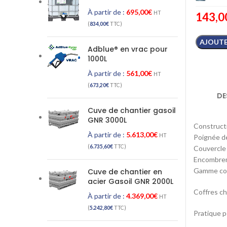
À partir de :
695,00
€
HT
143,0
(
834,00
€
TTC)
AJOUTE
Adblue® en vrac pour
1000L
À partir de :
561,00
€
HT
(
673,20
€
TTC)
DE
Cuve de chantier gasoil
GNR 3000L
Constructi
À partir de :
5.613,00
€
HT
Poignée de
(
6.735,60
€
TTC)
Couvercle 
Encombrem
Gamme com
Cuve de chantier en
acier Gasoil GNR 2000L
Coffres c
À partir de :
4.369,00
€
HT
(
5.242,80
€
TTC)
Pratique p