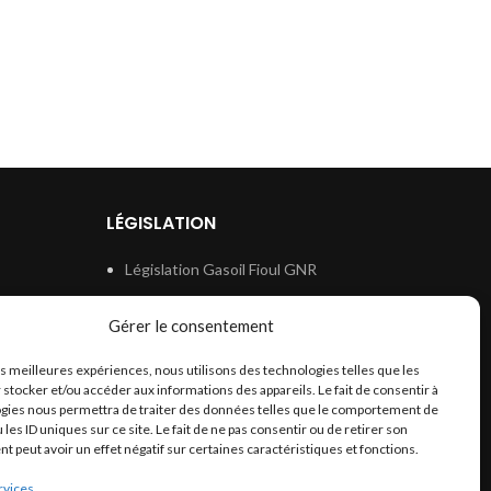
LÉGISLATION
Législation Gasoil Fioul GNR
e
Législation Essence
Gérer le consentement
ion
Législation Adblue
les meilleures expériences, nous utilisons des technologies telles que les
Législation Eau
 stocker et/ou accéder aux informations des appareils. Le fait de consentir à
Législation Lubrifiant
gies nous permettra de traiter des données telles que le comportement de
 les ID uniques sur ce site. Le fait de ne pas consentir ou de retirer son
Législation Phytosanitaire
 peut avoir un effet négatif sur certaines caractéristiques et fonctions.
Législation Rétention
rvices