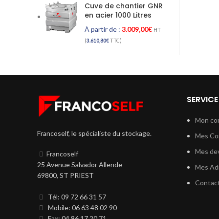
Cuve de chantier GNR
en acier 1000 Litres
À partir de :
3.009,00
€
HT
(
3.610,80
€
TTC)
SERVICE
Mon co
Francoself, le spécialiste du stockage.
Mes C
Mes dev
Francoself
25 Avenue Salvador Allende
Mes Ad
69800, ST PRIEST
Contac
Tél: 09 72 66 31 57
Mobile: 06 63 48 02 90
Fax: 04 86 17 20 71