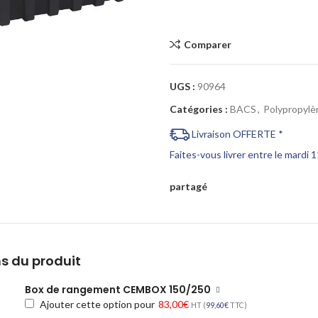
Cliquez pour agrandir
Comparer
UGS :
90964
Catégories :
BACS
,
Polypropylè
Livraison OFFERTE *
Faites-vous livrer entre le mardi 
partagé
s du produit
Box de rangement CEMBOX 150/250
Ajouter cette option pour
83,00
€
HT (
99,60
€
TTC)