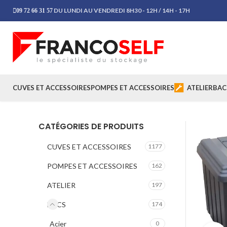
DU LUNDI AU VENDREDI 8H30 - 12H / 14H - 17H
09 72 66 31 57
CUVES ET ACCESSOIRES
POMPES ET ACCESSOIRES
ATELIER
BAC
CATÉGORIES DE PRODUITS
CUVES ET ACCESSOIRES
1177
POMPES ET ACCESSOIRES
162
ATELIER
197
BACS
174
Acier
0