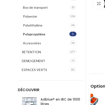
Box de transport
15
Polyester
116
Polyéthylène
26
Polypropylène
5
Accessoires
56
RETENTION
277
DENEIGEMENT
71
ESPACES VERTS
81
Option
DÉCOUVRIR
Adblue® en IBC de 1000
litres