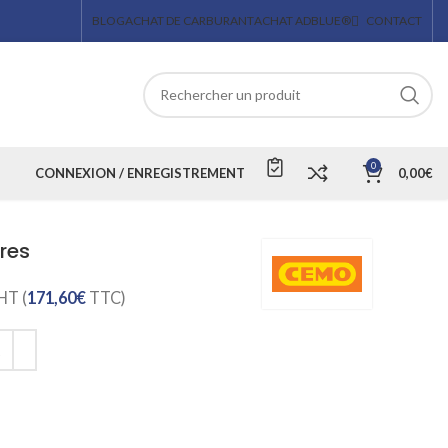
BLOG
ACHAT DE CARBURANT
ACHAT ADBLUE®
CONTACT
0
CONNEXION / ENREGISTREMENT
0,00
€
tres
HT (
171,60
€
TTC)