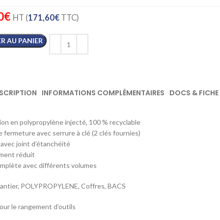
0
€
HT (
171,60
€
TTC)
R AU PANIER
SCRIPTION
INFORMATIONS COMPLÉMENTAIRES
DOCS & FICHE
on en polypropylène injecté, 100 % recyclable
 fermeture avec serrure à clé (2 clés fournies)
avec joint d’étanchéité
ent réduit
plète avec différents volumes
hantier, POLYPROPYLENE, Coffres, BACS
our le rangement d’outils