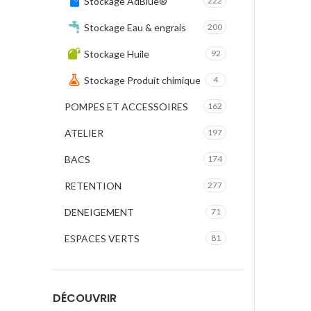
Stockage AdBlue®
222
Stockage Eau & engrais
200
Stockage Huile
92
Stockage Produit chimique
4
POMPES ET ACCESSOIRES
162
ATELIER
197
BACS
174
RETENTION
277
DENEIGEMENT
71
ESPACES VERTS
81
DÉCOUVRIR