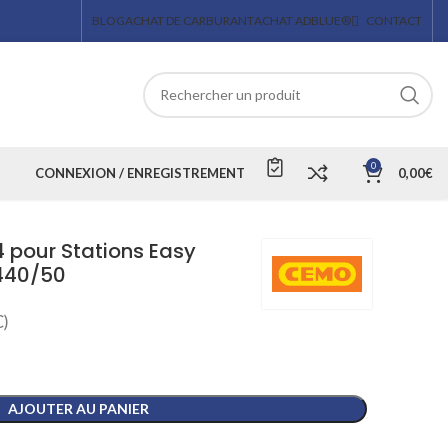
BLOG
ACHAT DE CARBURANT
ACHAT ADBLUE®
CONTACT
0
CONNEXION / ENREGISTREMENT
0,00
€
 pour Stations Easy
440/50
)
AJOUTER AU PANIER