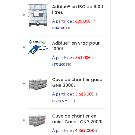
Adblue® en IBC de 1000
litres
À partir de :
695,00
€
HT
(
834,00
€
TTC)
Adblue® en vrac pour
1000L
À partir de :
561,00
€
HT
(
673,20
€
TTC)
Cuve de chantier gasoil
GNR 3000L
À partir de :
5.613,00
€
HT
(
6.735,60
€
TTC)
Cuve de chantier en
acier Gasoil GNR 2000L
À partir de :
4.369,00
€
HT