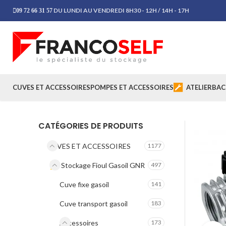
DU LUNDI AU VENDREDI 8H30 - 12H / 14H - 17H
09 72 66 31 57
CUVES ET ACCESSOIRES
POMPES ET ACCESSOIRES
ATELIER
BAC
CATÉGORIES DE PRODUITS
CUVES ET ACCESSOIRES
1177
Stockage Fioul Gasoil GNR
497
Cuve fixe gasoil
141
Cuve transport gasoil
183
Accessoires
173