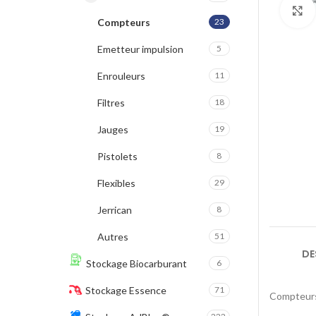
Compteurs
23
Emetteur impulsion
5
Enrouleurs
11
Filtres
18
Jauges
19
Pistolets
8
Flexibles
29
Jerrican
8
Autres
51
DE
Stockage Biocarburant
6
Stockage Essence
71
Compteurs