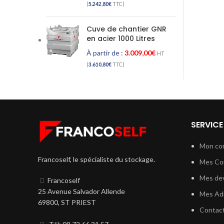
(
5.242,80
€
TTC)
Cuve de chantier GNR
en acier 1000 Litres
À partir de :
3.009,00
€
HT
(
3.610,80
€
TTC)
SERVICE
Mon co
Francoself, le spécialiste du stockage.
Mes C
Mes dev
Francoself
25 Avenue Salvador Allende
Mes Ad
69800, ST PRIEST
Contac