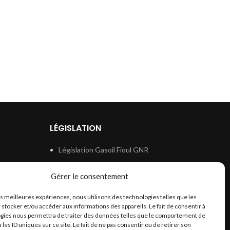
LÉGISLATION
Législation Gasoil Fioul GNR
e
Législation Essence
Gérer le consentement
ion
Législation Adblue
les meilleures expériences, nous utilisons des technologies telles que les
Législation Eau
 stocker et/ou accéder aux informations des appareils. Le fait de consentir à
Législation Lubrifiant
gies nous permettra de traiter des données telles que le comportement de
 les ID uniques sur ce site. Le fait de ne pas consentir ou de retirer son