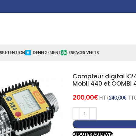
S
RETENTION
DENEIGEMENT
ESPACES VERTS
Compteur digital K24
Mobil 440 et COMBI 
200,00
€
HT (
240,00
€
TTC
AJOUTER AU DEVIS