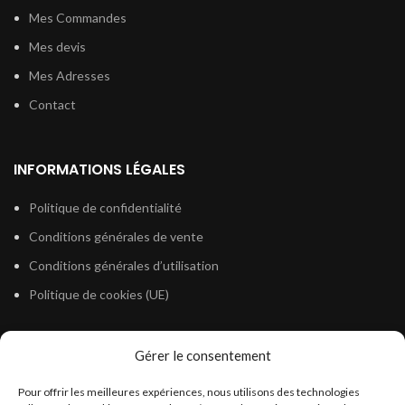
Mes Commandes
Mes devis
Mes Adresses
Contact
INFORMATIONS LÉGALES
Politique de confidentialité
Conditions générales de vente
Conditions générales d’utilisation
Politique de cookies (UE)
Gérer le consentement
LÉGISLATION
Pour offrir les meilleures expériences, nous utilisons des technologies
Législation Gasoil Fioul GNR